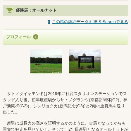
優勝馬：オールナット
この馬の詳細データをJBIS-Searchで見る
プロフィール
サトノダイヤモンドは2019年に社台スタリオンステーションでス
タッド入り後、初年度産駒からサトノグランツ(京都新聞杯(G2)、神
戸新聞杯(G2))、シンリョクカ(新潟記念(G3))と2頭の重賞馬を送り
出した。
産駒は成長力の高さを証明するかのように、古馬となってからも
重賞で好走を見せていく。そして、2年目産駒となるオールナットが