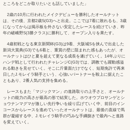
ところをどこか取りたいとも話していました」
2歳の10月に行われたメイクデビューを勝利したオールナット
は、その後、京都2歳S(G3)へと出走。ここでは7着に敗れるも、3歳
になってからは掲示板を外さない安定したレースを続けていき、昨
年の嵯峨野S(3勝クラス)に勝利して、オープン入りを果たす。
4歳初戦となる東京新聞杯(G3)は9着、大阪城Sを挟んで出走した
新潟大賞典(G3)でも6着と、重賞の壁に阻まれた感もあったが、オ
ールナットはひと夏を超えて更なる成長を遂げていく。14年ぶりに
ハンデ戦として行われたチャレンジC(G3)では、調教でも躍動感溢
れる動きを見せていく。そこに斤量面だけでなく、短期免許で再来
日したJ.モレイラ騎手という、心強いパートナーを鞍上に据えたこ
ともあり、2番人気の支持を集める。
レースもまた「マジックマン」の進路取りの上手さと、オールナ
ットの能力の高さが最高の形で結実した。ホウオウプロサンゲとシ
ョウナンマグマが激しい先行争いを繰り広げていく中、前目のイン
コースからレースを進めていったオールナットは、最後の直線で馬
群が凝縮する中、J.モレイラ騎手の巧みな手綱捌きで最内へと進路
を変えていく。