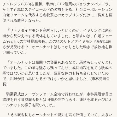
チャレンジC(G3)を優勝。半姉にG1 2勝馬のショウナンパンドラ、
そして近親にステイゴールドの名前もある、社台コーポレーション
白老ファームを代表する名牝系とのカップリングだけに、将来も嘱
望される勝利となった。
「サトノダイヤモンド産駒らしいというのか、イヤリングに来た
頃から見栄えのする馬体をしていました」と話すのは、白老ファー
ムYearlingの市林晃厩舎長。この頃のサトノダイヤモンド産駒は緩
さが見受ける中、オールナットはしっかりとした動きで放牧地を駆
け回っていた。
「オールナットは腰回りの容量もあるなど、馬体もしっかりとし
ていました。この頃は堅さも残っており、成長過程を見ても晩成の
馬ではないかと思いましたが、豊富な体力も持ち合わせていたの
で、距離が持つ馬になるのではないかと思いました」(市林晃厩舎
長)
騎乗育成はノーザンファーム空港で行われたが、市林晃厩舎長は
管理を行う育成厩舎長とは旧知の仲でもあり、連絡を取るたびにオ
ールナットの様子も聞いていた。
「その厩舎長もオールナットの能力を高く評価していて、大きい