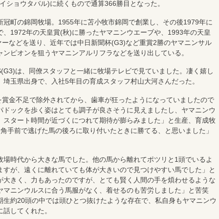
メイショウタバル)に続くもので通算366勝目となった。
町の錦岡牧場。1955年に苫小牧市錦岡で創業し、その後1979年に
1972年の天皇賞(秋)に勝ったヤマニンウエーブや、1993年の天皇
ファーなどを送り、近年では中日新聞杯(G3)など重賞2勝のヤマニンサル
ャンピオンを狙うヤマニンアルリフラなどを送り出している。
(G3)は、同僚スタッフと一緒に牧場テレビで見ていました。凄く嬉し
、埼玉県出身で、入社5年目の育成スタッフ村山大河さんだった。
)を賞金不足で除外されてから、歯車が狂ったようになっていましたので
パドックを歩く姿はとても調子が良さそうに見えましたし、ヤマニンウ
。スタート時間が近づくにつれて期待が膨らみました」と生産、育成牧
3角手前で逃げた馬の後ろに取り付いたときに勝てる、と思いました」
場時代から大きな馬でした。他の馬から離れてポツリと1頭でいるよ
ますが、遠くに離れていても体が大きいので見つけやすい馬でした」と
が大きく、力もあったのですが、とても賢く人間の手を煩わせるような
ヤマニンウルスに合う馬服がなく、着せるのも苦労しました」と苦笑
期生約20頭の中では頭ひとつ抜けたような存在で、私自身もヤマニンウ
に話してくれた。