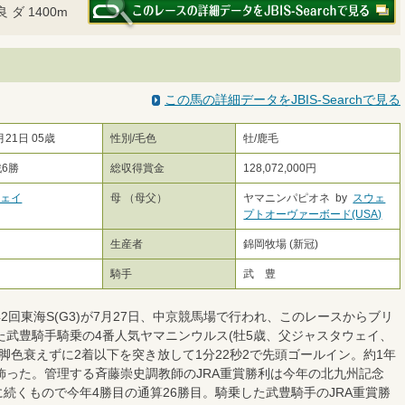
 ダ 1400m
この馬の詳細データをJBIS-Searchで見る
月21日 05歳
性別/毛色
牡/鹿毛
戦6勝
総収得賞金
128,072,000円
ウェイ
母 （母父）
ヤマニンパピオネ by
スウェ
プトオーヴァーボード(USA)
生産者
錦岡牧場 (新冠)
史
騎手
武 豊
回東海S(G3)が7月27日、中京競馬場で行われ、このレースからブリ
武豊騎手騎乗の4番人気ヤマニンウルス(牡5歳、父ジャスタウェイ、
脚色衰えずに2着以下を突き放して1分22秒2で先頭ゴールイン。約1年
飾った。管理する斉藤崇史調教師のJRA重賞勝利は今年の北九州記念
)に続くもので今年4勝目の通算26勝目。騎乗した武豊騎手のJRA重賞勝