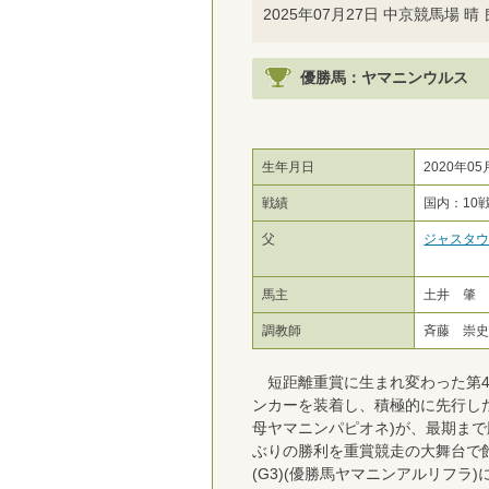
2025年07月27日 中京競馬場 晴 良
優勝馬：ヤマニンウルス
生年月日
2020年05
戦績
国内：10
父
ジャスタ
馬主
土井 肇
調教師
斉藤 崇
短距離重賞に生まれ変わった第42
ンカーを装着し、積極的に先行した
母ヤマニンパピオネ)が、最期まで
ぶりの勝利を重賞競走の大舞台で
(G3)(優勝馬ヤマニンアルリフラ