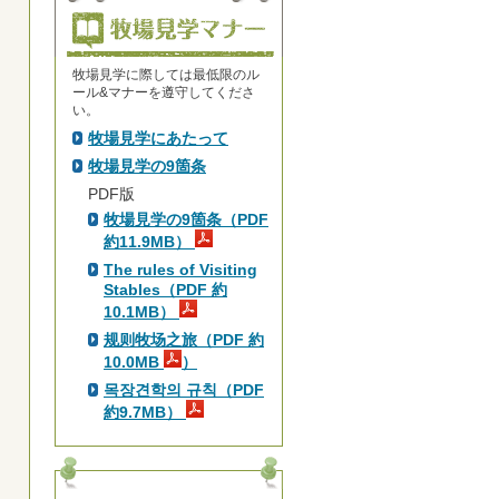
牧場見学に際しては最低限のル
ール&マナーを遵守してくださ
い。
牧場見学にあたって
牧場見学の9箇条
PDF版
牧場見学の9箇条（PDF
約11.9MB）
The rules of Visiting
Stables（PDF 約
10.1MB）
规则牧场之旅（PDF 約
10.0MB
）
목장견학의 규칙（PDF
約9.7MB）