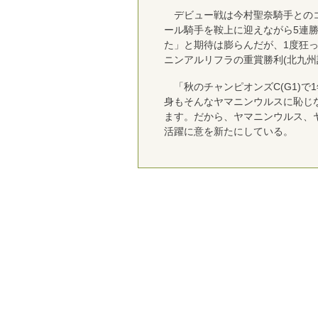
デビュー戦は今村聖奈騎手とのコ
ール騎手を鞍上に迎えながら5連
た」と期待は膨らんだが、1度狂
ニンアルリフラの重賞勝利(北九州
「秋のチャンピオンズC(G1)で
身もそんなヤマニンウルスに恥じ
ます。だから、ヤマニンウルス、
活躍に意を新たにしている。