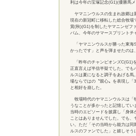
利は今年の宝塚記念(G1)(優勝馬
ヤマニンウルスの生まれ故郷は新冠
現在の新冠町に移転した総合牧場で、
賞(秋)(G1)を制したヤマニンゼ
バム、今年のサマースプリントチ
「ヤマニンウルスが勝った東海S
かったです」と声を弾ませたのは
「昨年のチャンピオンズC(G1
正直言えば半信半疑でした。でも
ルスは夏になると調子をあげる馬
場ならではの〝親心〟を表現し「
と相好を崩した。
牧場時代のヤマニンウルスは「牧
うなことが多かったと記憶してい
当時のエピソードを披露し「身体
ことはありませんでした。でも、
い。ただ「その当時から能力は同
ルスのファンでした」と嬉しそう