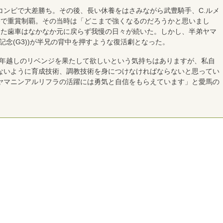
ンビで大差勝ち。その後、長い休養をはさみながら武豊騎手、C.ルメ
勝で重賞制覇。その当時は「どこまで強くなるのだろうかと思いまし
った歯車はなかなか元に戻らず我慢の日々が続いた。しかし、半弟ヤマ
記念(G3))が半兄の背中を押すような復活劇となった。
1年越しのリベンジを果たして欲しいという気持ちはありますが、私自
ないように育成技術、調教技術を身につけなければならないと思ってい
ヤマニンアルリフラの活躍には勇気と自信をもらえています」と愛馬の