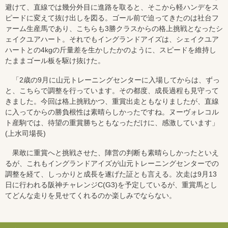
避けて、直線では幾分外目に進路を取ると、そこから軽ハンデをス
ピードに変えて抜け出しを図る。ゴール前で迫ってきたのは社台フ
ァーム生産馬であり、こちらも3勝クラスからの格上挑戦となったシ
ェイクユアハート。それでもイングランドアイズは、シェイクユア
ハートとの4kgの斤量差を生かしたかのように、スピードを維持し
たままゴール板を駆け抜けた。
「2歳の9月に山元トレーニングセンターに入場してからは、ずっ
と、こちらで調整を行っています。その都度、成長過程も見守って
きました。今回は格上挑戦かつ、重賞出走ともなりましたが、直線
に入ってからの勝負根性は素晴らしかったですね。ヌーヴォレコル
ト産駒では、待望の重賞勝ちともなっただけに、感激しています」
(上水司場長)
果敢に重賞へと挑戦させた、陣営の判断も素晴らしかったといえ
るが、これもイングランドアイズが山元トレーニングセンターでの
調整を経て、しっかりと成長を遂げた証とも言える。次走は9月13
日に行われる阪神チャレンジC(G3)を予定しているが、重賞馬とし
てどんな走りを見せてくれるのか楽しみでならない。