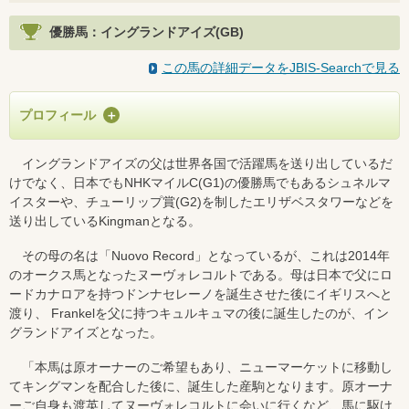
優勝馬：イングランドアイズ(GB)
この馬の詳細データをJBIS-Searchで見る
プロフィール
イングランドアイズの父は世界各国で活躍馬を送り出しているだ
けでなく、日本でもNHKマイルC(G1)の優勝馬でもあるシュネルマ
イスターや、チューリップ賞(G2)を制したエリザベスタワーなどを
送り出しているKingmanとなる。
その母の名は「Nuovo Record」となっているが、これは2014年
のオークス馬となったヌーヴォレコルトである。母は日本で父にロ
ードカナロアを持つドンナセレーノを誕生させた後にイギリスへと
渡り、 Frankelを父に持つキュルキュマの後に誕生したのが、イン
グランドアイズとなった。
「本馬は原オーナーのご希望もあり、ニューマーケットに移動し
てキングマンを配合した後に、誕生した産駒となります。原オーナ
ーご自身も渡英してヌーヴォレコルトに会いに行くなど、馬に駆け