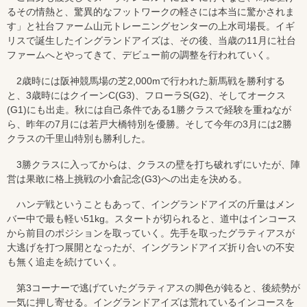
るその情熱と、驚異的なフットワークの軽さには本当に驚かされま
す」と社台ファーム山元トレーニングセンターの上水司場長。イギ
リスで誕生したイングランドアイズは、その後、当歳の11月に社台
ファームへとやってきて、デビュー前の調整を行われていく。
2歳時には阪神競馬場の芝2,000mで行われた新馬戦を勝利する
と、3歳時にはクイーンC(G3)、フローラS(G2)、そしてオークス
(G1)にも出走。秋には自己条件である1勝クラスで経験を重ねなが
ら、昨年の7月には若戸大橋特別を優勝。そして今年の3月には2勝
クラスの千里山特別も勝利した。
3勝クラスに入ってからは、クラスの壁を打ち破れずにいたが、陣
営は果敢に格上挑戦の小倉記念(G3)への出走を決める。
ハンデ戦ということもあって、イングランドアイズの斤量はメン
バー中で最も軽い51kg。スタートが切られると、道中はインコース
から前目のポジションを取っていく。先手を取ったグラティアスが
大逃げを打つ展開となったが、イングランドアイズ折り合いの不安
も無く追走を続けていく。
第3コーナーで逃げていたグラティアスの脚色が鈍ると、後続勢が
一気に押し寄せる。イングランドアイズは荒れているインコースを