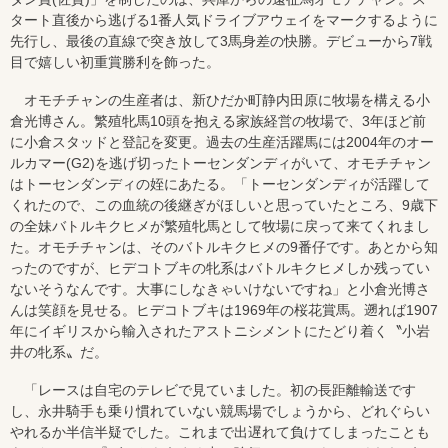
タート直後から逃げる1番人気ドライブアウェイをマークするように
先行し、最後の直線で突き放して3馬身差の快勝。デビューから7戦
目で嬉しい初重賞勝利を飾った。
オモチチャンの生産者は、新ひだか町静内田原に牧場を構える小
倉光博さん。繁殖牝馬10頭を抱える家族経営の牧場で、3年ほど前
に小倉スタッドと登記を変更。過去の生産活躍馬には2004年のオー
ルカマー(G2)を逃げ切ったトーセンダンディがいて、オモチチャン
はトーセンダンディの姪にあたる。「トーセンダンディが活躍して
くれたので、この血統の後継ぎがほしいと思っていたところ、9歳下
の全妹バトルキクヒメが繁殖牝馬として牧場に戻って来てくれまし
た。オモチチャンは、そのバトルキクヒメの9番仔です。あとから知
ったのですが、ヒデコトブキの牝系はバトルキクヒメしか残ってい
ないそうなんです。大事にしなきゃいけないですね」と小倉光博さ
んは笑顔を見せる。ヒデコトブキは1969年の桜花賞馬。遡れば1907
年にイギリスから輸入されたアストニシメントにたどり着く〝小岩
井の牝系〟だ。
「レースは自宅のテレビで見ていました。初の長距離輸送です
し、永井騎手も乗り慣れていない競馬場でしょうから、どれぐらい
やれるか半信半疑でした。これまで出遅れて負けてしまったことも