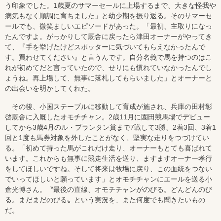
う印象でした。1歳夏のサマーセールに上場するまで、大きな怪我や
病気もなく順調に育ちました」と幼少期を振り返る。そのサマーセ
ールでも、微笑ましいエピソードがあった。「最初、主取りになっ
たんですよ。がっかりして厩舎に戻ったら津田オーナーがやってき
て、『手を挙げたけどスポッターに気づいてもらえなかったんで
す。買わせてください』と言うんです。自分名義で馬を持つのはこ
れが初めてだと言っていたので、せりにも慣れていなかったんでし
ょうね。再上場して、無事に落札してもらいました」とオーナーと
の出会いを明かしてくれた。
その後、小国ステーブルに移動して育成が施され、兵庫の田村彰
啓厩舎に入厩したオモチチャン。2歳11月に園田競馬場でデビュー
してから3歳4月のル・プランタン賞まで7戦して3勝、2着3回、3着1
回と1度も馬券対象を外したことがなく、堅実な走りをつづけてい
る。「初めて持った馬がこれだけ走り、オーナーもとても喜ばれて
います。これからも無事に競走生活を送り、ますますオーナー孝行
をしてほしいですね。そして将来は牧場に戻り、この血統をつない
でいってほしいと願っています」とオモチチャンにエールを送る小
倉光博さん。〝最後の直線、オモチチャンがのびる。どんどんのび
る。まだまだのびる〟という実況を、また何度でも聞きたいもの
だ。