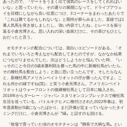
あったので、『ゲートをうまく出て強気のレースをしてくれればい
いな』と思っていたら、その通りの展開になって。ドライブアウェ
イを目標にしながら良い位置につけ、3コーナーをまわったあたりで
『これは勝てるかもしれないな』と期待が膨らみました。直線では1
番人気馬を突き放しましたし、強い内容でしたね」とレースを振り
返る小倉光博さん。思い入れの深い血統だけに、その喜びもひとし
おだったと言う。
オモチチャンの配合については、面白いエピソードがある。「そ
れまでいろいろと考えながら配合してきたのですが、なかなか結果
につながりませんでした。次はどうしようかと悩んでいた時、『い
っそのこと今日の3歳未勝利戦を勝った馬の中に新種牡馬がいたら、
その種牡馬を配合しよう』と急に思い立ったんです。そしたらなん
と、新種牡馬アメリカンペイトリオットの仔が勝ったんですよ。こ
れも何かの縁ですね(笑)」と笑う小倉光博さん。アメリカンペイト
リオットはウォーフロントの後継種牡馬として日本に輸入され、
2018年からダーレー・ジャパン スタリオンコンプレックスで種牡馬
生活を送っている。バトルキクヒメに種付けされた2022年春は、初
年度産駒が3歳になったばかり。まだ評価が定まっていなかったタイ
ミングだけに、小倉光博さんが〝縁〟と話すのも頷ける。
「牧場で育っていた頃のオモチチャンは〝脚長で大柄な馬〟とい