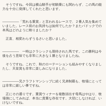
そうですね。今回は横山騎手が初騎乗にも関わらず、この馬の能
力を十分に発揮してくれたと思います。
―――――「荒れる重賞」と言われるレースで、２番人気を集めて
いました。レース前のお気持ちは如何でしたか？またパドックでの
本馬はどのように映りましたか？
正直、相変わらずうるさいと思いました。
――――― 一時はクラシックも期待された馬です。この勝利は今
後を占う意味でも非常に大きな１勝となりましたね。
そうですね。これで、秋のローテーションも組みやすくなりまし
たし、天皇賞も非常に楽しみになりました。
―――――兄クラフトマンシップに続く兄弟制覇も、牧場にとって
は非常に嬉しい事ですね。
正にその通りです。重賞ウィナーを複数頭出す母馬はやはり、牧
場側にしてみれば、本当に貴重な存在です。大切にしなければ、い
けないですね。