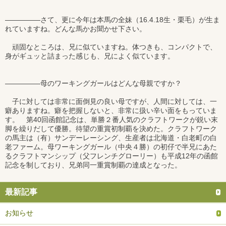
―――――さて、更に今年は本馬の全妹（16.4.18生・栗毛）が生ま
れていますね。どんな馬かお聞かせ下さい。
頑固なところは、兄に似ていますね。体つきも、コンパクトで、
身がギュッと詰まった感じも、兄によく似ています。
―――――母のワーキングガールはどんな母親ですか？
子に対しては非常に面倒見の良い母ですが、人間に対しては、一
癖ありますね。癖を把握しないと、非常に扱い辛い面をもっていま
す。 第40回函館記念は、単勝２番人気のクラフトワークが鋭い末
脚を繰りだして優勝。待望の重賞初制覇を決めた。クラフトワーク
の馬主は（有）サンデーレーシング、生産者は北海道・白老町の白
老ファーム。母ワーキングガール（中央４勝）の初仔で半兄にあた
るクラフトマンシップ（父フレンチグローリー）も平成12年の函館
記念を制しており、兄弟同一重賞制覇の達成となった。
最新記事
お知らせ