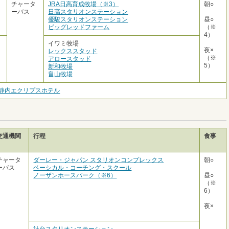
チャータ
JRA日高育成牧場（※3）
朝○
ーバス
日高スタリオンステーション
優駿スタリオンステーション
昼○
ビッグレッドファーム
（※
4）
イワミ牧場
夜×
レックススタッド
（※
アロースタッド
5）
新和牧場
畠山牧場
静内エクリプスホテル
交通機関
行程
食事
チャータ
ダーレー・ジャパン スタリオンコンプレックス
朝○
ーバス
ベーシカル・コーチング・スクール
ノーザンホースパーク（※6）
昼○
（※
6）
夜×
社台スタリオンステーション