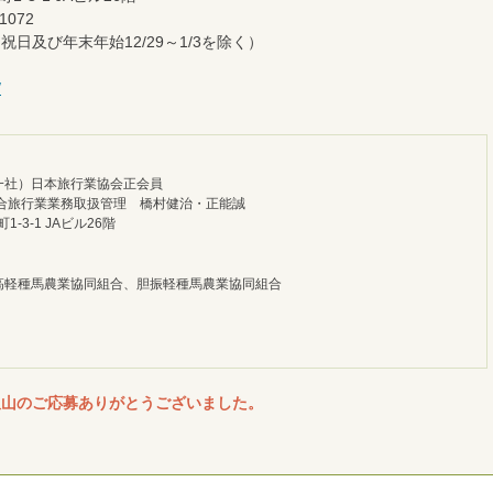
1072
・祝日及び年末年始12/29～1/3を除く）
/
（一社）日本旅行業協会正会員
合旅行業業務取扱管理 橋村健治・正能誠
-3-1 JAビル26階
高軽種馬農業協同組合、胆振軽種馬農業協同組合
沢山のご応募ありがとうございました。