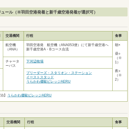
ジュール（※羽田空港発着と新千歳空港発着が選択可）
間
交通機関
行程
食事
前
航空機
羽田空港発 航空機（ANA053便）にて新千歳空港へ
朝×
（ANA）
新千歳空港A・Bコース合流
昼○
（※
チャータ
下河辺牧場
1）
ーバス
夜○
後
ブリーダーズ・スタリオン・ステーション
（※
イーストスタッド
2）
うらかわ優駿ビレッジAERU
宿泊】
うらかわ優駿ビレッジAERU
交通機関
行程
食事