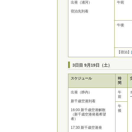
出発（浦河）
午前
宿泊先到着
午後
【宿泊】
3日目 9月19日（土）
スケジュール
時
間
出発（静内）
午
前
新千歳空港到着
午
16:00 新千歳空港解散
後
（新千歳空港発着希望
者）
17:30 新千歳空港発