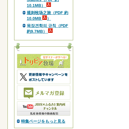
10.1MB）
规则牧场之旅（PDF 約
10.0MB
）
목장견학의 규칙（PDF
約9.7MB）
特集ページをもっと見る