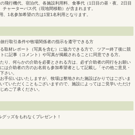
の飛行機代、宿泊代、各施設利用料、食事代（1日目の昼・夜、2日目
、チャーターバス代（現地間移動）が含まれます。
利用、1名参加希望の方は1室1名利用となります。
の旅行取引条件や牧場関係者の指示を遵守できる方
る取材レポート（写真を含む）に協力できる方で、ツアー終了後に競
イトに記事（コメント）や写真が掲載されることに同意できる方。
たり、何らかの介助を必要とされる方は、必ず介助者の同行をお願い
には介助者の方のお名前も参加希望者として記載し「その他ご意見・
下さい。
お手伝いはいたしますが、牧場は整地された施設ばかりではございま
いていただくこともございますので、施設によってはご見学いただけ
じめご了承ください。
ルグッズをもれなくプレゼント！