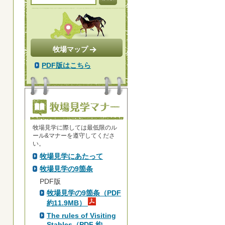
牧場マップ
PDF版はこちら
牧場見学に際しては最低限のル
ール&マナーを遵守してくださ
い。
牧場見学にあたって
牧場見学の9箇条
PDF版
牧場見学の9箇条（PDF
約11.9MB）
The rules of Visiting
Stables（PDF 約