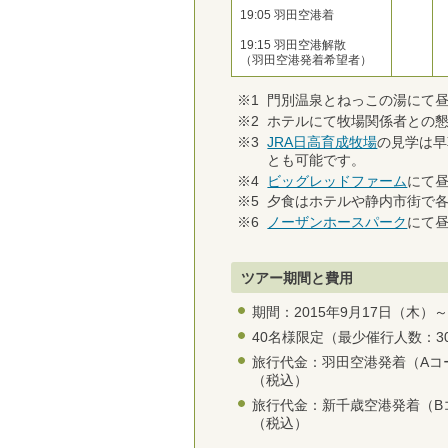
19:05 羽田空港着
19:15 羽田空港解散
（羽田空港発着希望者）
※1
門別温泉とねっこの湯にて
※2
ホテルにて牧場関係者との
※3
JRA日高育成牧場
の見学は早
とも可能です。
※4
ビッグレッドファーム
にて
※5
夕食はホテルや静内市街で
※6
ノーザンホースパーク
にて
ツアー期間と費用
期間：2015年9月17日（木）～
40名様限定（最少催行人数：3
旅行代金：羽田空港発着（Aコース
（税込）
旅行代金：新千歳空港発着（Bコー
（税込）