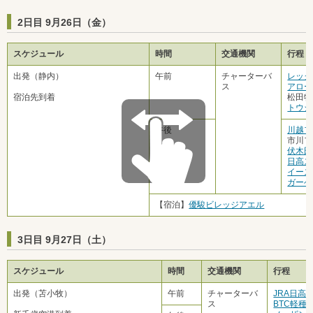
2日目 9月26日（金）
スケジュール
時間
交通機関
行程
出発（静内）
午前
チャーターバ
レック
ス
アロー
宿泊先到着
松田牧
トウシ
午後
川越フ
市川フ
伏木田
日高ス
イース
ガーベ
【宿泊】
優駿ビレッジアエル
3日目 9月27日（土）
スケジュール
時間
交通機関
行程
出発（苫小牧）
午前
チャーターバ
JRA日高
ス
BTC軽種