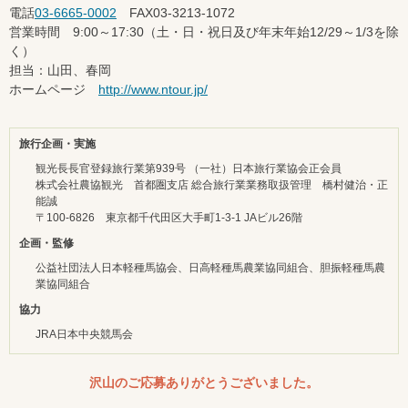
電話
03-6665-0002
FAX03-3213-1072
営業時間 9:00～17:30（土・日・祝日及び年末年始12/29～1/3を除
く）
担当：山田、春岡
ホームページ
http://www.ntour.jp/
旅行企画・実施
観光長長官登録旅行業第939号 （一社）日本旅行業協会正会員
株式会社農協観光 首都圏支店 総合旅行業業務取扱管理 橋村健治・正
能誠
〒100-6826 東京都千代田区大手町1-3-1 JAビル26階
企画・監修
公益社団法人日本軽種馬協会、日高軽種馬農業協同組合、胆振軽種馬農
業協同組合
協力
JRA日本中央競馬会
沢山のご応募ありがとうございました。