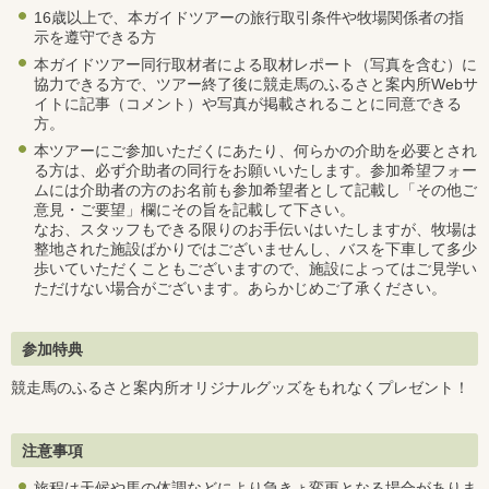
16歳以上で、本ガイドツアーの旅行取引条件や牧場関係者の指
示を遵守できる方
本ガイドツアー同行取材者による取材レポート（写真を含む）に
協力できる方で、ツアー終了後に競走馬のふるさと案内所Webサ
イトに記事（コメント）や写真が掲載されることに同意できる
方。
本ツアーにご参加いただくにあたり、何らかの介助を必要とされ
る方は、必ず介助者の同行をお願いいたします。参加希望フォー
ムには介助者の方のお名前も参加希望者として記載し「その他ご
意見・ご要望」欄にその旨を記載して下さい。
なお、スタッフもできる限りのお手伝いはいたしますが、牧場は
整地された施設ばかりではございませんし、バスを下車して多少
歩いていただくこともございますので、施設によってはご見学い
ただけない場合がございます。あらかじめご了承ください。
参加特典
競走馬のふるさと案内所オリジナルグッズをもれなくプレゼント！
注意事項
旅程は天候や馬の体調などにより急きょ変更となる場合がありま