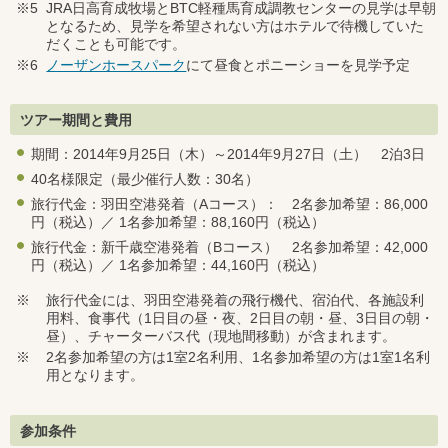
※5
JRA日高育成牧場とBTC軽種馬育成調教センターの見学は早朝
となるため、見学を希望されない方はホテルで待機していた
だくことも可能です。
※6
ノーザンホースパーク
にて昼食とポニーショーを見学予定
ツアー期間と費用
期間：2014年9月25日（木）～2014年9月27日（土） 2泊3日
40名様限定（最少催行人数：30名）
旅行代金：羽田空港発着（Aコース）： 2名参加希望：86,000
円（税込）／ 1名参加希望：88,160円（税込）
旅行代金：新千歳空港発着（Bコース） 2名参加希望：42,000
円（税込）／ 1名参加希望：44,160円（税込）
※
旅行代金には、羽田空港発着の飛行機代、宿泊代、各施設利
用料、食事代（1日目の昼・夜、2日目の朝・昼、3日目の朝・
昼）、チャーターバス代（現地間移動）が含まれます。
※
2名参加希望の方は1室2名利用、1名参加希望の方は1室1名利
用となります。
参加条件