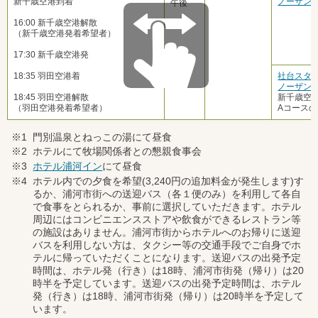
新千歳空港到着
ノーザン
午後
16:00 新千歳空港解散
（新千歳空港発着希望者）
17:30 新千歳空港発
18:35 羽田空港着
社台スタ
ノーザン
18:45 羽田空港解散
新千歳空
（羽田空港発着希望者）
Aコース
※1
門別温泉とねっこの湯にて昼食
※2
ホテルにて牧場関係者との懇親食事会
※3
ホテル浦河イン
にて昼食
※4
ホテル内での夕食を希望(3,240円の追加料金が発生します)す
るか、浦河市街への送迎バス（各１便のみ）を利用して各自
で食事をとられるか、事前に選択していただきます。ホテル
周辺にはコンビニエンスストアや飲食ができるレストラン等
の施設はありません。浦河市街からホテルへのお帰りに送迎
バスを利用しない方は、タクシー等の交通手段でご自身でホ
テルに帰っていただくことになります。送迎バスの出発予定
時間は、ホテル発（行き）は18時、浦河市街発（帰り）は20
時半を予定しています。送迎バスの出発予定時間は、ホテル
発（行き）は18時、浦河市街発（帰り）は20時半を予定して
います。