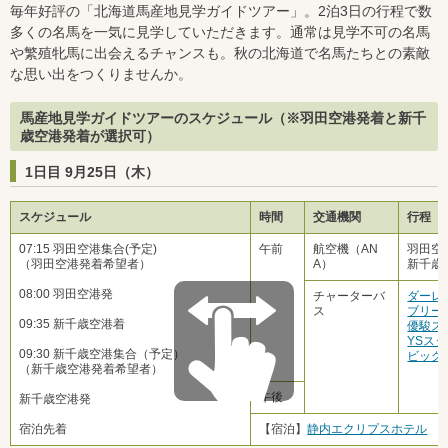
毎年好評の「北海道馬産地見学ガイドツアー」。2泊3日の行程で数
多くの名馬を一気に見学していただきます。通常は見学不可の名馬
や繁殖牝馬に出会えるチャンスも。秋の北海道で名馬たちとの素敵
な思い出をつくりませんか。
馬産地見学ガイドツアーのスケジュール（※羽田空港発着と新千
歳空港発着が選択可）
1日目 9月25日（木）
スケジュール
時間
交通機関
行程
07:15 羽田空港集合(予定)
午前
航空機（AN
羽田空
（羽田空港発着希望者）
A）
新千歳
08:00 羽田空港発
チャーターバ
ダーレ
ス
ブリー
09:35 新千歳空港着
優駿ス
YSス
09:30 新千歳空港集合（予定）
ビッグ
（新千歳空港発着希望者）
午後
新千歳空港発
宿泊先着
【宿泊】
静内エクリプスホテル