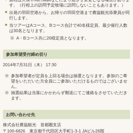
す。（行程上の訪問予定牧場に訪問しないこともあります。）
出発の羽田空港から、お帰りの羽田空港まで農協観光添乗員が同
行します。
当ツアーはAコース、Bコース合計で40名様定員、最少催行人数
は30名となります。
※
A・Bコース共に20様定員となります。
参加希望受付締め切り
2014年7月31日（木） 17:30
※
参加希望者が定員を上回る場合は抽選となります。参加のご希
望をいただいた方全員にご参加いただけるものではございませ
ん。
※
抽選結果は当落にかかわらず郵送にてご連絡をさせていただき
ます。
お問い合わせ先
株式会社農協観光 首都圏支店
〒100-6826 東京都千代田区大手町1-3-1 JAビル26階