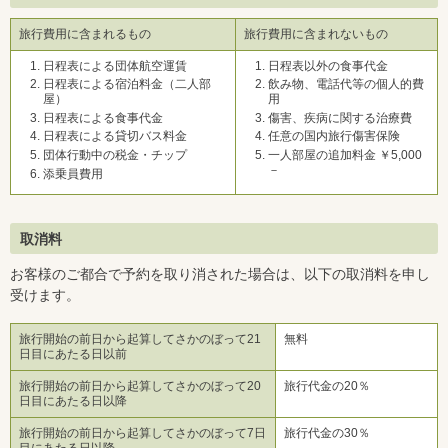
旅行費用に含まれるもの
旅行費用に含まれないもの
日程表による団体航空運賃
日程表以外の食事代金
日程表による宿泊料金（二人部
飲み物、電話代等の個人的費
屋）
用
日程表による食事代金
傷害、疾病に関する治療費
日程表による貸切バス料金
任意の国内旅行傷害保険
団体行動中の税金・チップ
一人部屋の追加料金 ￥5,000
－
添乗員費用
取消料
お客様のご都合で予約を取り消された場合は、以下の取消料を申し
受けます。
旅行開始の前日から起算してさかのぼって21
無料
日目にあたる日以前
旅行開始の前日から起算してさかのぼって20
旅行代金の20％
日目にあたる日以降
旅行開始の前日から起算してさかのぼって7日
旅行代金の30％
目にあたる日以降