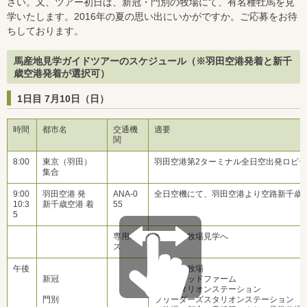
さい。又、ツアー初日は、新冠・門別の牧場にて、有名種牡馬を見
学いたします。2016年の夏の思い出にいかがですか。ご応募をお待
ちしております。
馬産地見学ガイドツアーのスケジュール（※羽田空港発着と新千
歳空港発着が選択可）
1日目 7月10日（日）
時間
都市名
交通機
適要
関
8:00
東京（羽田）
羽田空港第2ターミナル全日空出発ロビ
集合
9:00
羽田空港 発
ANA-0
全日空機にて、羽田空港より空路新千歳
10:3
新千歳空港 着
55
5
専用バ
到着後、牧場見学へ
ス
午後
見学予定牧場
新冠
ビッグレッドファーム
優駿スタリオンステーション
門別
ブリーダーズスタリオンステーション