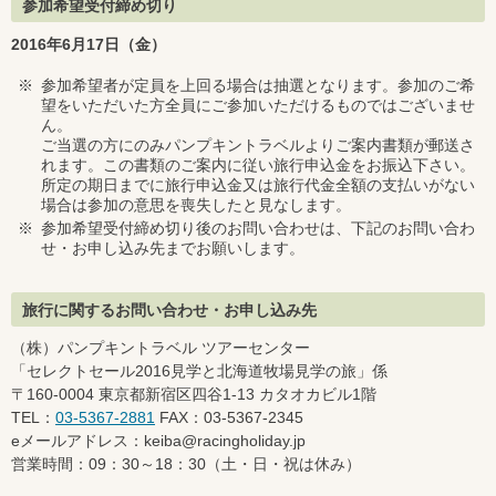
参加希望受付締め切り
2016年6月17日（金）
※
参加希望者が定員を上回る場合は抽選となります。参加のご希
望をいただいた方全員にご参加いただけるものではございませ
ん。
ご当選の方にのみパンプキントラベルよりご案内書類が郵送さ
れます。この書類のご案内に従い旅行申込金をお振込下さい。
所定の期日までに旅行申込金又は旅行代金全額の支払いがない
場合は参加の意思を喪失したと見なします。
※
参加希望受付締め切り後のお問い合わせは、下記のお問い合わ
せ・お申し込み先までお願いします。
旅行に関するお問い合わせ・お申し込み先
（株）パンプキントラベル ツアーセンター
「セレクトセール2016見学と北海道牧場見学の旅」係
〒160-0004 東京都新宿区四谷1-13 カタオカビル1階
TEL：
03-5367-2881
FAX：03-5367-2345
eメールアドレス：keiba@racingholiday.jp
営業時間：09：30～18：30（土・日・祝は休み）