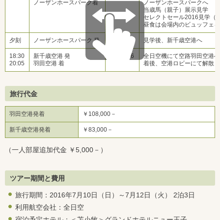
ノーザンホースパーク着
ノーザンホースパークへ
当歳馬（親子）展示見学
セレクトセール2016見学（
昼食は会場内のビュッフェ
夕刻
ノーザンホースパーク 発
見学後、新千歳空港へ
18:30
新千歳空港 発
ANA-076
全日空機にて空路羽田空港
20:05
羽田空港 着
着後、空港ロビーにて解散
旅行代金
羽田空港発着
￥108,000－
新千歳空港発着
￥83,000－
（一人部屋追加代金 ￥5,000－）
ツアー期間と費用
旅行期間：2016年7月10日（日）～7月12日（火） 2泊3日
利用航空会社：全日空
宿泊予定ホテル：＜苫小牧＞グランドホテルニュー王子