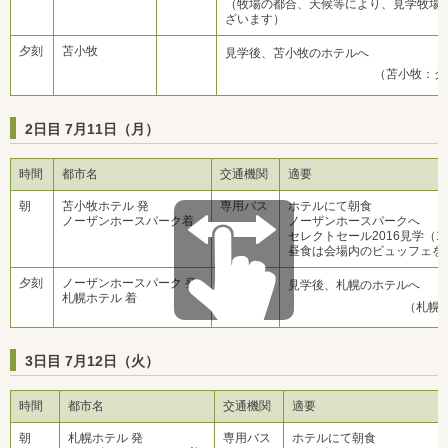
（牧場の都合、天候等により、見学牧場
ざいます）
夕刻
苫小牧
見学後、苫小牧のホテルへ
（苫小牧：グ
2日目 7月11日（月）
時間
都市名
交通機関
適要
朝
苫小牧ホテル 発
専用バス
ホテルにて朝食
ノーザンホースパーク着
ノーザンホースパークへ
セレクトセール2016見学（1
昼食は会場内のビュッフェを
夕刻
ノーザンホースパーク 発
専用バス
見学後、札幌のホテルへ
札幌ホテル 着
（札幌
3日目 7月12日（火）
時間
都市名
交通機関
適要
朝
札幌ホテル 発
専用バス
ホテルにて朝食