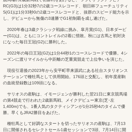
RC(G3)は1分32秒7の2歳コースレコード、朝日杯フューチュリティ
S(G1)は1分33秒0の2歳コースレコードと、抜群のスピード能力を示
し、デビューから無傷の3連勝でG1初制覇を成し遂げた。
2020年春は3歳クラシック戦線に挑み、皐月賞(G1)、日本ダービ
ー(G1)は、ともにコントレイルの2着に惜敗。秋には古馬と初対決
になった毎日王冠(G2)に勝利した。
2022年の毎日王冠(G2)は1分44秒1のコースレコードで優勝。4シ
ーズンに渡りマイルから中距離の芝重賞競走で上位争いを演じた。
現役引退後の2023年から安平町早来源武にある社台スタリオンス
テーションで種牡馬として供用開始。176頭と交配し、初年度産駒
の血統登録数は109頭になる。
サリオスの産駒は、イモージェンが勝利した翌21日に東京競馬場
の第4競走で行われた2歳新馬戦、メイクデビュー東京(芝･左
1,400m)でも、1番人気のタクティシアンが1分25秒4のタイムで優
勝。早くもJRA2勝目をあげた。
種牡馬として好調なスタートを切ったサリオスの産駒は、7月13
日に開催されるセレクトセール1歳セッションで3頭、7月14日に開