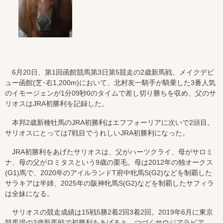
6月20日、第1回函館競馬第3日第5競走の2歳新馬戦、メイクデビ
ュー函館(芝･右1,200m)において、北村友一騎手が騎乗した3番人気
のイモージェンが1分09秒0のタイムで差し切り勝ちを収め、父のサ
リオスはJRA初勝利を記録した。
本邦2歳新種牡馬のJRA初勝利はエフフォーリアに次いで2頭目。
サリオスにとっては7戦目でうれしいJRA初勝利になった。
JRA初勝利をあげたサリオスは、父がハーツクライ、母がサロミ
ナ、母の父がロミタスという9歳の栗毛。母は2012年の独オークス
(G1)馬で、2020年のアイルランドT府中牝馬S(G2)などを制覇した
サラキアは半姉、2025年の阪神牝馬S(G2)などを制覇したサフィラ
は全妹になる。
サリオスの競走成績は15戦5勝2着2回3着2回。2019年6月に東京
競馬場の2歳新馬戦で初勝利をあげると、つづくサウジアラビア