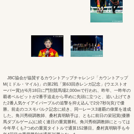
JBC協会が協賛するカウントアップチャレンジ「カウントアップ
M(ミドル・マイル)」の第2戦「第63回赤レンガ記念」(ウエストオ
ーバー賞)が6月18日に門別競馬場2,000mで行われ、昨年、一昨年の
覇者ベルピットが2番手追走から早めに先頭に立つと、追い上げてき
た2番人気ケイアイパープルの追撃を抑え込んで2分7秒3(良)で優
勝。前走のコスモバルク記念に続き、同一レース3連覇の偉業を達成
した。角川秀樹調教師、桑村真明騎手は、ともに前日の栄冠賞(優勝
馬ダブルゲーム)に続く連日の重賞勝利。角川秀樹調教師にとっては
今年早くも7つめの重賞タイトルで通算152勝目。桑村真明騎手も今