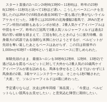
スタート直後の2ハロン24秒8(13秒0～11秒8)は、昨年の23秒
8(12秒5～11秒3)と比べて1秒ほど遅い。こうしたペースにハナを主
張したのはJRAでの5戦含め過去36戦で一度も逃げた事がないライル
アケカイだった。3番手には2020年の北海優駿2着馬で、JRAの芝オ
ープン特別の経験もあるシンボが続き、2番人気ケイアイパープルは
中団をキープ。昨年の三冠馬で3番人気ソルジャーフィルドは過去2
戦の苦い経験を踏まえて、三冠を制したときのように後方待機。自
身最大の武器である強靭な末脚にかけようとするが、ベルピットが
先頭を奪い返したあともペースはあがらず、この日は前後半の
1,000mが63秒7～63秒6という超スローペースに苦しめられた。
単騎先頭のまま、最後3ハロンを38秒8(12秒8、12秒8、13秒2)で
逃げ込みを図るベルピットに対して大外から2番人気の10歳馬ケイ
アイパープルが差を詰めるも、馬体を併せるところまではいかずに1
馬身差の2着。3着ヤマニンステラータは、そこから1秒7離された
「大差」で、ソルジャーフィルドは4着に終わった。
予定通りならば、次走は昨年同様「旭岳賞」。「今度は、ベルピ
ットらしい競馬をお見せしたい」と意気込む陣営に期待したい。