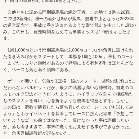
年4回目の重賞勝利で通算76勝となった。
自他ともに認める門別競馬場の絶対王者。この地では過去26戦し
て22勝2着3回。唯一の着外は6頭が落馬、競走中止となった2023年
の道営記念で、事故に巻き込まれるような形で競走を中止した1戦の
み。この日も、発走時刻を迎えても単勝オッズは1.0倍を示したま
ま。
1周1,600mという門別競馬場の2,000mコースは4角奥に設けられ
た引き込み線からスタートして、馬場を1周と400m。最初のコーナ
ーまでたっぷりと距離があるので枠順による有利不利はほとんどな
く、ペースも落ち着く傾向にある。
ゲートが開いて、9頭はほぼ横一線のスタート。単騎の逃げにはこ
だわらないベルピットだが、最大の武器は高い心肺機能。前走のコ
スモバルク記念がそうだったように、ハイラップを刻んで後続馬た
ちのスタミナを奪い、心を折るような競馬を得意とする。しかし、
この日は「調教で装着したら落ち着いたので、レースでも試してみ
よう」とホライゾネットを装着してレースに挑んだ結果「予想して
いたようなゴール前ではなかった。負けなかった事は評価したい
が、落ち着きすぎて、本来の走りをお見せする事ができなかった」
と、角川秀樹調教師が頭をかいた。