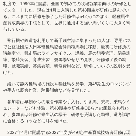
制度で、1990年に開講。全国で初めての牧場就業者向けの研修とし
てスタートした。現在は4月に入講した第48期生が研修に励んでい
る。これまでに研修を修了した研修生は542人にのぼり、軽種馬生
産育成業界の中核として、世界に通用する強い馬づくりに大きく寄
与している。
飛行機や鉄道を利用して新千歳空港に集まった11人は、専用バス
で公益社団法人日本軽種馬協会静内種馬場に移動。最初に研修所の
講義室で、競走馬のライフサイクル、講義、馬の飼養管理、騎乗訓
練、繁殖実習、育成実習、競馬場やせりの見学、研修修了後の就
職、就職実績、募集要項、研修費用など、研修についての説明を受
けた。
続いて静内種馬場の施設や種牡馬を見学。第48期生のロンジング
や手入れ厩舎作業、騎乗訓練などを見学した。
参加者は早朝からの厩舎作業や手入れ、引き馬、乗馬、乗馬シミ
ュレーターなども体験。第48期生や研修生OBらとの懇親会も行わ
れ、参加者は研修や寮生活の様子、研修を受講した動機、選考試験
に合格するコツなどに耳を傾けた。
2027年4月に開講する2027年度(第49期)生産育成技術者研修は現