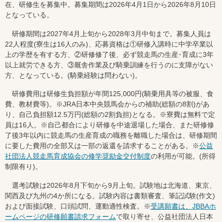
在、研修生を募集中。募集期間は2026年4月1日から2026年8月10日
となっている。
研修期間は2027年4月上旬から2028年3月中旬まで。募集人員は
22人程度(寮生は16人のみ)、応募資格は①研修入講時に中学卒業以
上の学歴を有する方、②研修修了後、必ず競走馬の生産･育成に3年
以上就労できる方、③厩舎作業及び騎乗訓練を行うのに支障がない
方、となっている。(騎乗経験は問わない)。
研修費用は研修生負担額が年間125,000円(騎乗用具等の被服、食
費、教材費等)。※JRA日本中央競馬会からの補助(総額の8割)があ
り、自己負担額12.5万円(総額の2割負担)となる。※寮費は無料で定
員は16人。※自己都合により研修を中途退場した場合、また研修修
了後3年以内に競走馬の生産育成の職務を離職した場合は、研修期間
に要した費用の全部又は一部の返還を請求することがある。※
公益
社団法人競走馬育成協会の修学奨励金交付制度
の利用が可能。(所得
制限有り)。
選考試験は2026年8月下旬から9月上旬。試験地は北海道、東京、
関西及び九州の4か所になる。試験内容は書類審査、筆記試験(作文)
および面接試験、口頭試問、運動適性検査。※
受講願書は、JBBAホ
ームページの研修願書請求フォーム
で取り寄せ、公益社団法人日本