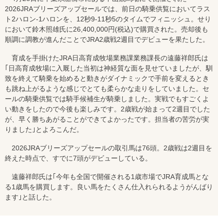
2026JRAブリーズアップセールでは、前日の騎乗供覧においてラス
ト2ハロン-1ハロンを、12秒9-11秒5のタイムでフィニッシュ。せり
において鈴木照雄氏に26,400,000円(税込)で購買された。売却後も
順調に調教が進んだことでJRA2歳戦2週目でデビューを果たした。
育成を手掛けたJRA日高育成牧場業務課業務課長の遠藤祥郎氏は
｢日高育成牧場に入厩した当初は神経質な面を見せていましたが、馴
致を終えて騎乗を始めると動きがダイナミックで手前を変えるとき
も跳ね上がるような感じでとても柔らかな走りをしていました。セ
ールの騎乗供覧では騎手候補生が騎乗しました。実戦でもすごくよ
い動きをしたので今後も楽しみです。2歳戦が始まって2週目でした
が、早く勝ちあがることができてよかったです。担当者の苦労が実
りました｣とよろこんだ。
2026JRAブリーズアップセールの取引馬は76頭。2歳戦は2週目を
終えた時点で、すでに7頭がデビューしている。
遠藤祥郎氏は｢今年も全国で開催される1歳市場でJRA育成馬とな
る1歳馬を購買します。良い馬をたくさん仕入れられるようがんばり
ます｣と話した。