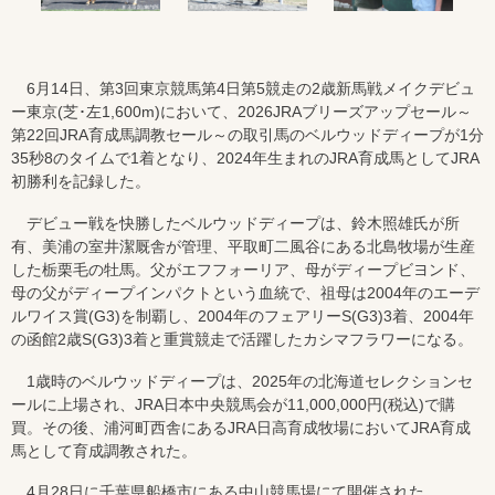
6月14日、第3回東京競馬第4日第5競走の2歳新馬戦メイクデビュ
ー東京(芝･左1,600m)において、2026JRAブリーズアップセール～
第22回JRA育成馬調教セール～の取引馬のベルウッドディープが1分
35秒8のタイムで1着となり、2024年生まれのJRA育成馬としてJRA
初勝利を記録した。
デビュー戦を快勝したベルウッドディープは、鈴木照雄氏が所
有、美浦の室井潔厩舎が管理、平取町二風谷にある北島牧場が生産
した栃栗毛の牡馬。父がエフフォーリア、母がディープビヨンド、
母の父がディープインパクトという血統で、祖母は2004年のエーデ
ルワイス賞(G3)を制覇し、2004年のフェアリーS(G3)3着、2004年
の函館2歳S(G3)3着と重賞競走で活躍したカシマフラワーになる。
1歳時のベルウッドディープは、2025年の北海道セレクションセ
ールに上場され、JRA日本中央競馬会が11,000,000円(税込)で購
買。その後、浦河町西舎にあるJRA日高育成牧場においてJRA育成
馬として育成調教された。
4月28日に千葉県船橋市にある中山競馬場にて開催された