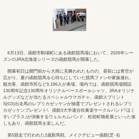
6月13日、函館市駒場町にある函館競馬場において、2026年シー
ズンのJRA北海道シリーズの函館競馬が開幕した。
開幕初日は開門前から大雨に見舞われたものの、昼前には青空が
広がり、夏の函館競馬を心待ちにしていた競馬ファンや家族連れ、
観光客、函館市民など9,186人が来場。場内では、函館競馬場開設
130周年記念130周年オリジナルベースボールシャツ、JRAオリジナ
ルグッズなどが当たるスペシャルウマガチャ、函館スプリント
S(G3)出走馬のレプリカゼッケンが抽選でプレゼントされるレプリ
カゼッケンプレゼント!、函館3大学連合吹奏楽サークルバンド｢ほく
すいブラス｣が演奏するウェルカムバンド、松前町物産展といった催
しもあり、函館競馬を楽しんだ。
第5競走で行われた2歳新馬戦、メイクデビュー函館(芝･右