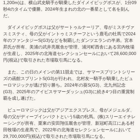
1,200m)は、横山武史騎手が騎乗したダイメイビッグボスが、1分09
秒4のタイムで優勝。2024年生まれの北の一番星として名を刻ん
だ。
ダイメイビッグボスは父がサートゥルナーリア、母がミスチヴァ
スミスティ、母の父がイントゥミスチーフという鹿毛の牡馬で2024
年のファンタジーS(G3)などを制覇したダンツエランの半弟。宮本
昇氏が所有、美浦の武井亮厩舎が管理、浦河町西舎にある宮内牧場
が生産し、2025年の北海道セレクションセールにおいて28,600,000
円(税込)で取引された市場取引馬になる。
また、この日のメインの第11競走では、サマースプリントシリー
ズの函館スプリントS(G3)が行われ、北村友一騎手が騎乗したピュ
ーロマジックが逃げ切り勝ち。2024年の葵S(G3)、北九州記念
(G3)、2025年のアイビスサマーダッシュ(G3)に続き4つ目の重賞制
覇を成し遂げた。
ピューロマジックは父がアジアエクスプレス、母がメジェルダ、
母の父がディープインパクトという5歳の牝馬。(株)スリーエイチレ
ーシングが所有、栗東の安田翔伍厩舎が管理、新冠町高江にある村
田牧場の生産馬で、2022年の北海道セレクションセールにおいて
29,700,000円(税込)で取引された市場取引馬になる。