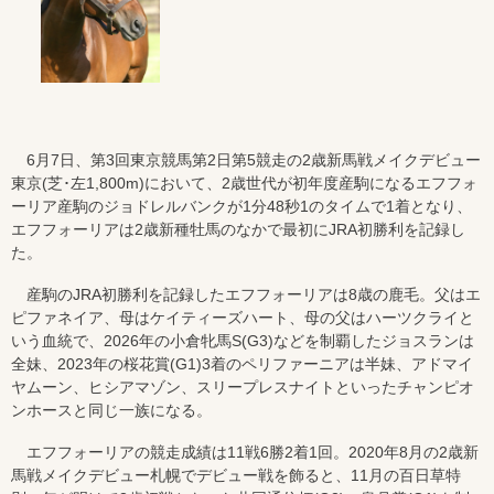
6月7日、第3回東京競馬第2日第5競走の2歳新馬戦メイクデビュー
東京(芝･左1,800m)において、2歳世代が初年度産駒になるエフフォ
ーリア産駒のジョドレルバンクが1分48秒1のタイムで1着となり、
エフフォーリアは2歳新種牡馬のなかで最初にJRA初勝利を記録し
た。
産駒のJRA初勝利を記録したエフフォーリアは8歳の鹿毛。父はエ
ピファネイア、母はケイティーズハート、母の父はハーツクライと
いう血統で、2026年の小倉牝馬S(G3)などを制覇したジョスランは
全妹、2023年の桜花賞(G1)3着のペリファーニアは半妹、アドマイ
ヤムーン、ヒシアマゾン、スリープレスナイトといったチャンピオ
ンホースと同じ一族になる。
エフフォーリアの競走成績は11戦6勝2着1回。2020年8月の2歳新
馬戦メイクデビュー札幌でデビュー戦を飾ると、11月の百日草特