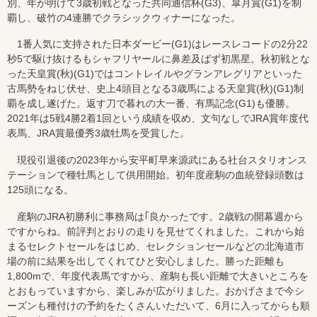
別、年が明けて3歳初戦となった共同通信杯(G3)、皐月賞(G1)を制
覇し、破竹の4連勝でクラシックウィナーになった。
1番人気に支持された日本ダービー(G1)はレースレコードの2分22
秒5で駆け抜けるもシャフリヤールに鼻差及ばず初黒星。秋初戦とな
った天皇賞(秋)(G1)ではコントレイルやグランアレグリアといった
古馬勢をねじ伏せ、史上4頭目となる3歳馬による天皇賞(秋)(G1)制
覇を成し遂げた。返す刀で暮れの大一番、有馬記念(G1)も優勝。
2021年は5戦4勝2着1回という成績を収め、文句なしでJRA賞年度代
表馬、JRA賞最優秀3歳牡馬を受賞した。
現役引退後の2023年から安平町早来源武にある社台スタリオンス
テーションで種牡馬として供用開始。初年度産駒の血統登録頭数は
125頭になる。
産駒のJRA初勝利に事務局は｢良かったです。2歳戦の開幕週から
ですからね。前評判とおりの走りを見せてくれました。これから始
まるセレクトセールをはじめ、セレクションセールなどの北海道市
場の前に結果を出してくれてひと安心しました。勝った距離も
1,800mで、年度代表馬ですから、産駒も長い距離で大きいところを
とおもっていますから、楽しみが広がりました。おかげさまで今シ
ーズンも種付けの予約をたくさんいただいて、6月に入ってからも順