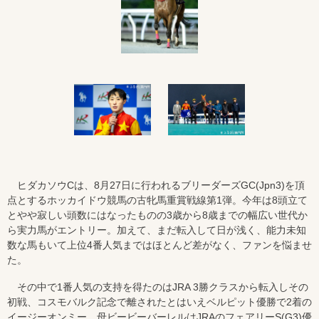
ヒダカソウCは、8月27日に行われるブリーダーズGC(Jpn3)を頂
点とするホッカイドウ競馬の古牝馬重賞戦線第1弾。今年は8頭立て
とやや寂しい頭数にはなったものの3歳から8歳までの幅広い世代か
ら実力馬がエントリー。加えて、まだ転入して日が浅く、能力未知
数な馬もいて上位4番人気まではほとんど差がなく、ファンを悩ませ
た。
その中で1番人気の支持を得たのはJRA 3勝クラスから転入しその
初戦、コスモバルク記念で離されたとはいえベルピット優勝で2着の
イージーオンミー。母ビービーバーレルはJRAのフェアリーS(G3)優