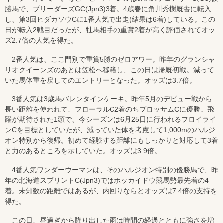
勝馬で、ブリーダーズGC(Jpn3)3着。4歳春に角川秀樹厩舎に転入
し、第3回ヒダカソウCに1番人気で出走(結果は6着)している。この
日が転入2戦目だったが、牡馬相手の重賞2着が高く評価されてオッ
ズ2.7倍の人気を得た。
2番人気は、ここ門別で重賞5勝のゼロアワー。昨年のグランシャ
リオクイーンズのあとは笠松へ移籍し、この日は帰厩初戦。減って
いた馬体重を戻してのエントリーとなった。オッズは3.7倍。
3番人気は3歳馬バレンタインケーキ。昨年5月のデビュー戦から
長い距離を使われて、フローラルC2着のちブロッサムCに優勝。飛
躍が期待された1頭で、今シーズンは6月25日に行われるフロイライ
ンCを目標としていたが、減っていた体を考慮して1,000mのハルジ
オン特別から復帰。初めて経験する距離にもしっかりと対応して3着
と力のあるところを示していた。オッズは3.9倍。
4番人気ワンダーウーマンは、そのハルジオン特別の優勝馬で、昨
年の北海道スプリントC(Jpn3)ではホッカイドウ競馬勢最先着の4
着。未知数の距離ではあるが、内回りならとオッズは7.4倍の支持を
得た。
この日、昼過ぎから降り出した雨は時間の経過とともに強さを増