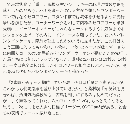
して馬場状態は「重」。馬場状態がジョッキーの心理に微妙な影を
落としたのだろう。ハナを奪ったのは大方が予想したワンダーウー
マンではなくゼロアワー。スタンド前では馬体を併せるように先行
争いを演じたが、コーナーワークを利して内枠のゼロアワーが単独
先頭に。イージーオンミーがこれらをマークするように好位までポ
ジションを上げ、その内に「インコースを狙っていた」というバレ
ンタインケーキ。隊列が決まったかのように見えたが、この日は向
こう正面に入っても12秒7、12秒4、12秒3とペースが緩まず、さら
に内回りコースの3角手前からワンダーウーマンが動いたため先行し
た馬たちには苦しいラップとなった。最後の2ハロンは13秒5、14秒
0。一度は完全に抜け出したゼロアワーも相当にしぶとかったが、そ
れをねじ伏せたバレンタインケーキも強かった。
「2歳時からずっと期待していた馬。今日は斤量にも恵まれたが、
これからも牝馬路線を盛り上げていきたい」と桑村騎手が笑顔を見
せれば、角川秀樹調教師も「古馬を相手にするのは初めてだった
が、よく頑張ってくれた。次のフロイラインCはもっと良くなると
思うし、秋にはまた大きな目標ブリーダーズGC(Jpn3)がある」と会
心の表情でレースを振り返った。