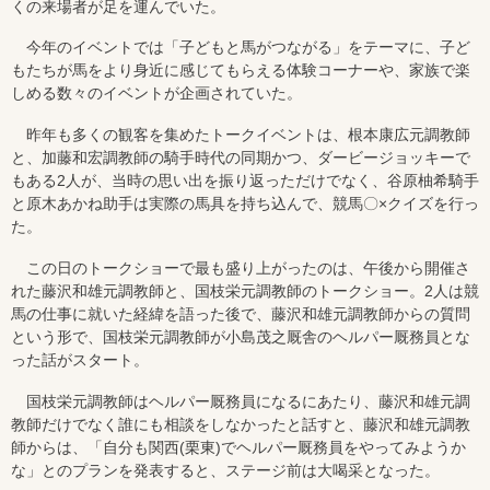
くの来場者が足を運んでいた。
今年のイベントでは「子どもと馬がつながる」をテーマに、子ど
もたちが馬をより身近に感じてもらえる体験コーナーや、家族で楽
しめる数々のイベントが企画されていた。
昨年も多くの観客を集めたトークイベントは、根本康広元調教師
と、加藤和宏調教師の騎手時代の同期かつ、ダービージョッキーで
もある2人が、当時の思い出を振り返っただけでなく、谷原柚希騎手
と原木あかね助手は実際の馬具を持ち込んで、競馬〇×クイズを行っ
た。
この日のトークショーで最も盛り上がったのは、午後から開催さ
れた藤沢和雄元調教師と、国枝栄元調教師のトークショー。2人は競
馬の仕事に就いた経緯を語った後で、藤沢和雄元調教師からの質問
という形で、国枝栄元調教師が小島茂之厩舎のヘルパー厩務員とな
った話がスタート。
国枝栄元調教師はヘルパー厩務員になるにあたり、藤沢和雄元調
教師だけでなく誰にも相談をしなかったと話すと、藤沢和雄元調教
師からは、「自分も関西(栗東)でヘルパー厩務員をやってみようか
な」とのプランを発表すると、ステージ前は大喝采となった。