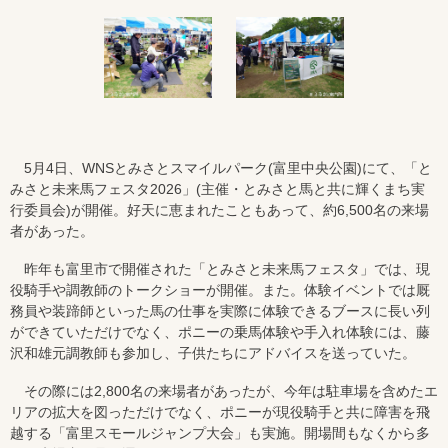
5月4日、WNSとみさとスマイルパーク(富里中央公園)にて、「と
みさと未来馬フェスタ2026」(主催・とみさと馬と共に輝くまち実
行委員会)が開催。好天に恵まれたこともあって、約6,500名の来場
者があった。
昨年も富里市で開催された「とみさと未来馬フェスタ」では、現
役騎手や調教師のトークショーが開催。また。体験イベントでは厩
務員や装蹄師といった馬の仕事を実際に体験できるブースに長い列
ができていただけでなく、ポニーの乗馬体験や手入れ体験には、藤
沢和雄元調教師も参加し、子供たちにアドバイスを送っていた。
その際には2,800名の来場者があったが、今年は駐車場を含めたエ
リアの拡大を図っただけでなく、ポニーが現役騎手と共に障害を飛
越する「富里スモールジャンプ大会」も実施。開場間もなくから多