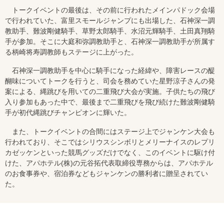
トークイベントの最後は、その前に行われたメインパドック会場
で行われていた、富里スモールジャンプにも出場した、石神深一調
教助手、難波剛健騎手、草野太郎騎手、水沼元輝騎手、土田真翔騎
手が参加。そこに大庭和弥調教助手と、石神深一調教助手が所属す
る柄崎将寿調教師もステージに上がった。
石神深一調教助手を中心に騎手になった経緯や、障害レースの醍
醐味についてトークを行うと、司会を務めていた星野涼子さんの発
案による、縄跳びを用いての二重飛び大会が実施。子供たちの飛び
入り参加もあった中で、最後まで二重飛びを飛び続けた難波剛健騎
手が初代縄跳びチャンピオンに輝いた。
また、トークイベントの合間にはステージ上でジャンケン大会も
行われており、そこではシリウスシンボリとメリーナイスのレプリ
カゼッケンといった競馬グッズだけでなく、このイベントに駆け付
けた、アパホテル(株)の元谷拓代表取締役専務からは、アパホテル
のお食事券や、宿泊券などもジャンケンの勝利者に贈呈されてい
た。