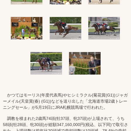
かつてはモーリス(年度代表馬)やヒシミラクル(菊花賞(G1))ジャガ
ーメイル(天皇賞(春) (G1))などを送り出した「北海道市場2歳トレー
ニングセール」が5月19日にJRA札幌競馬場で行われた。
調教を積まれた2歳馬74頭(牡37頭、牝37頭)が上場されて、うち
58頭(牡28頭、牝30頭)が総額347,160,000円(税込、以下同)で取引さ
れた。上場頭数は前年比20頭減で売却頭数は10頭減。78.4%の売却