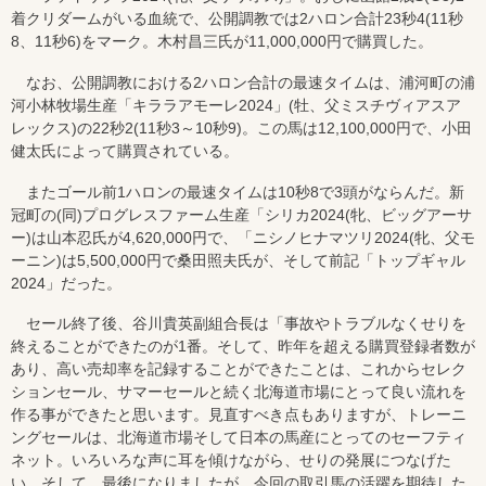
着クリダームがいる血統で、公開調教では2ハロン合計23秒4(11秒
8、11秒6)をマーク。木村昌三氏が11,000,000円で購買した。
なお、公開調教における2ハロン合計の最速タイムは、浦河町の浦
河小林牧場生産「キララアモーレ2024」(牡、父ミスチヴィアスア
レックス)の22秒2(11秒3～10秒9)。この馬は12,100,000円で、小田
健太氏によって購買されている。
またゴール前1ハロンの最速タイムは10秒8で3頭がならんだ。新
冠町の(同)プログレスファーム生産「シリカ2024(牝、ビッグアーサ
ー)は山本忍氏が4,620,000円で、「ニシノヒナマツリ2024(牝、父モ
ーニン)は5,500,000円で桑田照夫氏が、そして前記「トップギャル
2024」だった。
セール終了後、谷川貴英副組合長は「事故やトラブルなくせりを
終えることができたのが1番。そして、昨年を超える購買登録者数が
あり、高い売却率を記録することができたことは、これからセレク
ションセール、サマーセールと続く北海道市場にとって良い流れを
作る事ができたと思います。見直すべき点もありますが、トレーニ
ングセールは、北海道市場そして日本の馬産にとってのセーフティ
ネット。いろいろな声に耳を傾けながら、せりの発展につなげた
い。そして、最後になりましたが、今回の取引馬の活躍を期待した