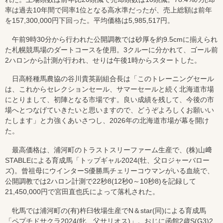
率は過去10年間で同率1位となる高水準だったが、売上総額は前年
を157,300,000円下回った。平均価格は5,985,517円。
午前9時30分から行われた公開調教では砂厚を約9.5cmに揃えられ
た札幌競馬場のダートコースを使用。3クルーに分かれて、ゴール前
2ハロンから計測が行われ、せりは午後1時からスタートした。
日高軽種馬農協の谷川貴英副組合長は「このトレーニングセール
は、これからセレクションセール、サマーセールと続く北海道市場
にとりまして、初陣となる市場です。良い成績を残して、今後の市
場へとつなげていきたいと思いますので、どうぞよろしくお願いい
たします」と力強くあいさつし、2026年の北海道市場が幕を開け
た。
最高価格は、浦河町のトラストスリーファーム生産で、(株)山﨑
STABLEによる育成馬「トップギャル2024(牡、父ロジャーバロー
ズ)。曾祖母にウインターS優勝馬チェリーコウマンがいる血統で、
公開調教では2ハロン計測で22秒8(12秒0～10秒8)を記録して
21,450,000円で宮田直也氏によって落札された。
牝馬では浦河町の(有)杵臼牧場生産でN＆star(同)による育成馬
「ペプチドサクラ2024(牝、父サリオス)」。おじに函館2歳S(G3)2