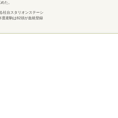
収めた。
ある社台スタリオンステーシ
年度産駒は82頭が血統登録