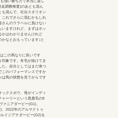
とも強い勝ち方で本当に楽し
発走調教検査)のあとも混ん
とも混んで、社台スタリオン
。これでさらに混むかもしれ
母さんのララベルに負けない
もいますけれど、まずはホッ
るかはわかりませんけれど
のかなとおもっています｣と
はこの馬なりに良いです
う印象です。冬毛が抜けてき
した。自分としてはまだ体つ
でこのパフォーマンスですか
かは馬の状態を見てからです
オックスボウ、母がインディ
チャーリーという黒鹿毛の8
ヴァニアダービー(G1)、
2)、2022年のアルマクトゥ
のルイジアナダービー(G2)を