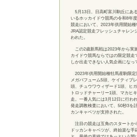
5月13日、日高町富川駒丘にあ
いるホッカイドウ競馬の令和8年度
競走において、2023年供用開始
JRA認定競走フレッシュチャレンジ競
われた。
この2歳新馬戦は2023年から実
カイドウ競馬ならではの限定競走
しか出走できない人気企画になっ
2023年供用開始種牡馬産駒限定
メガパフューム5頭、ケイティブレ
頭、チュウワウィザード1頭、ヒ
トロッドチャーリー1頭、マカヒキ
走。一番人気には3月12日に行われ
発走調教検査において、50秒3を
カンキャベツが支持された。
注目の競走は互角のスタートか
ドッカンキャベツが、終始楽な手
と、最後の直線ではあっという間