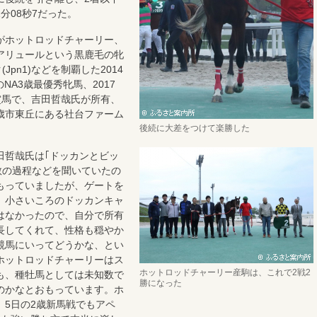
分08秒7だった。
がホットロッドチャーリー、
アリュールという黒鹿毛の牝
(Jpn1)などを制覇した2014
のNA3歳最優秀牝馬、2017
賞馬で、吉田哲哉氏が所有、
歳市東丘にある社台ファーム
後続に大差をつけて楽勝した
哲哉氏は｢ドッカンとビッ
教の過程などを聞いていたの
もっていましたが、ゲートを
。小さいころのドッカンキャ
はなかったので、自分で所有
長してくれて、性格も穏やか
競馬にいってどうかな、とい
ホットロッドチャーリーはス
ホットロッドチャーリー産駒は、これで2戦2
も、種牡馬としては未知数で
勝になった
のかなとおもっています。ホ
、5日の2歳新馬戦でもアペ