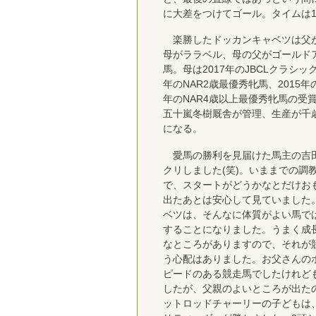
に大差をつけてゴール。タイムは1
楽勝したドッカンキャベツは父
母がララベル、母の父がゴールド
馬。母は2017年のJBCLクラシック
年のNAR2歳最優秀牝馬、2015年
年のNAR4歳以上最優秀牝馬の受
五十嵐冬樹厩舎が管理、生産が千
になる。
愛馬の勝利を見届けた馬主の吉田
クリしました(笑)。いままでの調
で、スタートがどうかなとだけお
出たあとは安心して見ていました
ベツは、そんなに体質がよい馬で
することになりました。うまく成
なところがありますので、それが
う心配はありました。お父さんの
ピードのある競走馬でしたけれど
したが、父親のよいところが出た
ットロッドチャーリーの子どもは