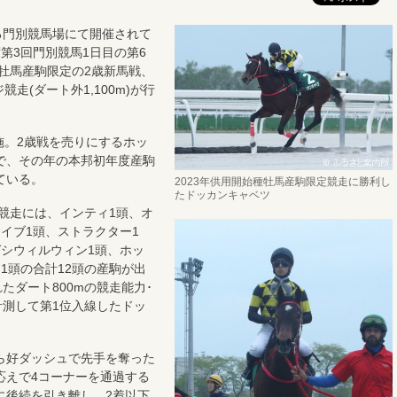
る門別競馬場にて開催されて
第3回門別競馬1日目の第6
種牡馬産駒限定の2歳新馬戦、
走(ダート外1,100m)が行
施。2歳戦を売りにするホッ
で、その年の本邦初年度産駒
ている。
2023年供用開始種牡馬産駒限定競走に勝利し
たドッカンキャベツ
競走には、インティ1頭、オ
イブ1頭、ストラクター1
ガシウィルウィン1頭、ホッ
1頭の合計12頭の産駒が出
たダート800mの競走能力･
計測して第1位入線したドッ
ら好ダッシュで先手を奪った
応えで4コーナーを通過する
に後続を引き離し、2着以下