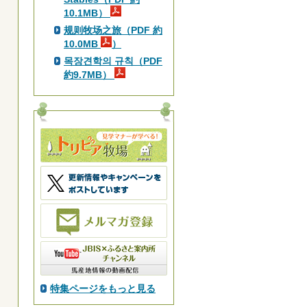
10.1MB）
规则牧场之旅（PDF 約
10.0MB
）
목장견학의 규칙（PDF
約9.7MB）
特集ページをもっと見る