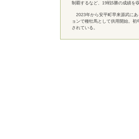
制覇するなど、19戦5勝の成績を
2023年から安平町早来源武に
ョンで種牡馬として供用開始。初
されている。