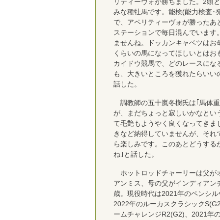
リティーヴォが勝ちました。2頭
みな種牡馬です。能検(能力検査･
で、アペリティーヴォが勝ったあ
ステーションで毎日混んでいます
ませんね。ドッカンキャベツはお
くらいの馬になってほしいとはお
カイドウ競馬で、どのレースにな
も、大きいところを獲れたらいい
話した。
調教師の五十嵐冬樹氏は｢馬体重
が、まだちょっと寂しいかなとい
て毛艶もようやく良くなってきま
きなど納得していませんが、それ
ら楽しみです。このあとどうする
ね｣と話した。
ホットロッドチャーリーは父が
アンミス、母の父がインディアン
歳。現役時代は2021年のペンシル
2022年のルーカスクラシックS(G
ームチャレンジR2(G2)、2021年