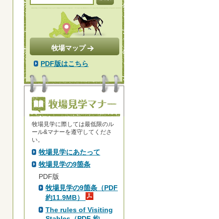
牧場マップ
PDF版はこちら
牧場見学に際しては最低限のル
ール&マナーを遵守してくださ
い。
牧場見学にあたって
牧場見学の9箇条
PDF版
牧場見学の9箇条（PDF
約11.9MB）
The rules of Visiting
Stables（PDF 約