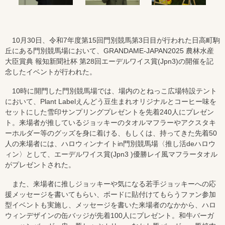
10月30日、令和7年度第15回門別競馬第3日目が行われた日高町駒
丘にある門別競馬場において、GRANDAME-JAPAN2025 農林水産
大臣賞典 報知新聞社杯 第28回エーデルワイス賞(Jpn3)の開催を記
念したイベントが行われた。
10時に開門した門別競馬場では、場内のとねっこ広場特設テント
において、Plant Labelえんどう豆生まれオリジナルとコーヒー味を
セットにした雪印サンプリングプレゼントを先着240人にプレゼン
ト。来場者が推しているジョッキーのタオルマフラーやアクスタキ
ーホルダー等のグッズを身に着ける、もしくは、持ってきた先着50
人の来場者には、ハロウィンナイトin門別競馬場〈推し活deハロウ
ィン〉として、エーデルワイス賞(Jpn3 )優勝レイ風マフラータオル
がプレゼントされた。
また、来場者に推しジョッキーや気になる若手ジョッキーへの応
援メッセージを書いてもらい、ボードに貼付けてもらうファン参加
型イベントも実施し、メッセージを書いた来場者のなかから、ハロ
ウィンデザインの缶バッジが先着100人にプレゼント。和牛バーガ