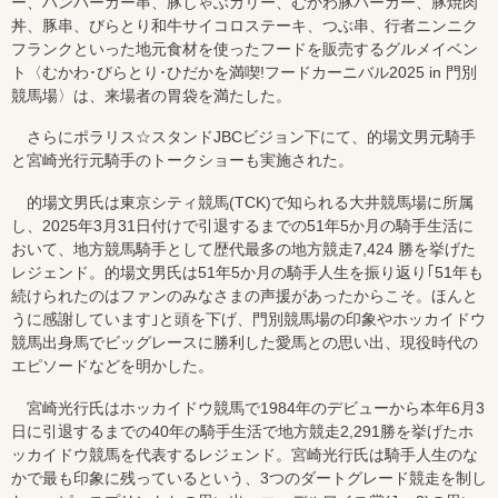
ー、ハンバーガー串、豚しゃぶカリー、むかわ豚バーガー、豚焼肉
丼、豚串、びらとり和牛サイコロステーキ、つぶ串、行者ニンニク
フランクといった地元食材を使ったフードを販売するグルメイベン
ト〈むかわ･びらとり･ひだかを満喫!フードカーニバル2025 in 門別
競馬場〉は、来場者の胃袋を満たした。
さらにポラリス☆スタンドJBCビジョン下にて、的場文男元騎手
と宮崎光行元騎手のトークショーも実施された。
的場文男氏は東京シティ競馬(TCK)で知られる大井競馬場に所属
し、2025年3月31日付けで引退するまでの51年5か月の騎手生活に
おいて、地方競馬騎手として歴代最多の地方競走7,424 勝を挙げた
レジェンド。的場文男氏は51年5か月の騎手人生を振り返り｢51年も
続けられたのはファンのみなさまの声援があったからこそ。ほんと
うに感謝しています｣と頭を下げ、門別競馬場の印象やホッカイドウ
競馬出身馬でビッグレースに勝利した愛馬との思い出、現役時代の
エピソードなどを明かした。
宮崎光行氏はホッカイドウ競馬で1984年のデビューから本年6月3
日に引退するまでの40年の騎手生活で地方競走2,291勝を挙げたホ
ッカイドウ競馬を代表するレジェンド。宮崎光行氏は騎手人生のな
かで最も印象に残っているという、3つのダートグレード競走を制し