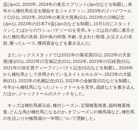
盃(Jpn2)､2020年､2024年の東京スプリント(Jpn3)などを制覇し､来
年から種牡馬生活を開始するジャスティン､2023年のドバイワール
ドC(G1)､2022年､2023年の東京大賞典(G1)､2023年の川崎記念
(Jpn1)､2023年の日本TV盃(Jpn2)などを制覇し10月1日にスタッド
インしたばかりのウシュバテソーロを見学｡キッズは目の前に展示さ
れた種牡馬の名前､顔や体の特徴､年齢､生まれた牧場､お父さんの名
前､勝ったレース､獲得賞金などを書き込んだ｡
また､レックススタッドでは2021年の菊花賞(G1)､2022年の天皇
賞(春)(G1)､2022年の宝塚記念(G1)､2022年､2023年の日経賞(G2)､
2021年の弥生賞ディープインパクト記念(G2)などを制覇し､2024年
から種牡馬として供用されているタイトルホルダー､2023年の大阪
杯(G1)､2022年の札幌記念(G2)､2022年の金鯱賞(G2)などを制覇し
今年から種牡馬になったジャックドールを見学｡成績などを書き込ん
だほか､ジャックドールのスケッチをした｡
キッズは種牡馬展示会､種付シーズン､定期種畜検査､臨時種畜検
査､どんな馬が種牡馬になるのか､オフシーズンの種馬場など､種牡馬
の生活ぶりや種馬場の一年間について理解した｡