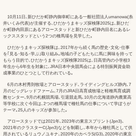
10月11日､新ひだか町静内御幸町にある一般社団法人umanowa(糸
井いくみ代表)が主催する､ひだかうまキッズ探検隊2025は､新ひだ
か町静内田原にあるアロースタッドと新ひだか町静内目名にあるレ
ックススタッドという2つの種馬場を見学した｡
ひだかうまキッズ探検隊は､2017年から続く馬の歴史･文化･仕事
を｢見る･知る･学ぶ｣取り組み｡地域の子どもたちに馬に興味を持って
もらう目的で､ひだかうまキッズ探検隊2025は､日高管内の小学校3
年生から6年生を対象に､JRA日本中央競馬会による特別振興資金助
成事業のひとつとして行われている｡
6月の木村秀則牧場とアロースタッド､ライディングヒルズ静内､7
月のビッグレッドファーム､7月のJRA日高育成牧場と軽種馬育成調
教センター､9月の札幌競馬場､引退競走馬､10月の北海道静内農業高
等学校に次ぐ今回は､2つの種馬場で種牡馬の仕事について学ぼうが
テーマ｡25人のキッズが参加した｡
アロースタッドでは2021年､2023年の東京スプリント(Jpn3)､
2021年のクラスターC(Jpn3)などを制覇し､本年から種牡馬として供
用されているリュウノユキナ､2020年のカペラS(G3)､2020年の東京