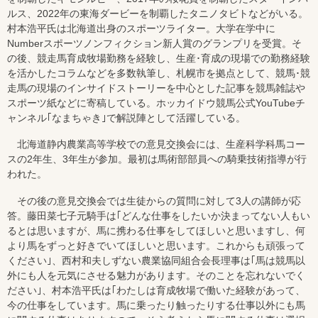
ルス、2022年の東海ダービーを制覇したタニノタビトなどがいる。
村本浩平氏は北海道出身のスポーツライター。大学在学中に
Numberスポーツノンフィクション新人賞のグランプリを受賞。そ
の後、競走馬育成牧場勤務を経験し、生産･育成の現場での勤務経験
を活かしたコラムなどを多数執筆し、札幌市を拠点として、競馬･競
走馬の現場のインサイドストーリーを中心とした記事を競馬雑誌や
スポーツ紙などに寄稿している。ホッカイドウ競馬公式YouTubeチ
ャンネル｢なまちゃき｣で解説陣として活躍している。
北海道静内農業高等学校での意見交換会には、生産科学科馬コー
スの2年生、3年生が参加。最初は馬術部部員への騎乗技術指導が行
われた。
その後の意見交換会では生徒からの質問に対して3人の講師が応
答。藤田菜七子元騎手は｢どんな仕事をしたいか決まってない人もい
るとは思いますが、馬に携わる仕事をしてほしいと思いますし、何
より馬をずっと好きでいてほしいと思います。これからも頑張って
ください｣、西村和夫しずない農業協同組合会長理事は｢馬は競馬以
外にも人を元気にさせる魅力があります。そのことを忘れないでく
ださい｣、村本浩平氏は｢わたしは育成牧場で働いた経験があって、
今の仕事をしています。馬に乗ったり触ったりする仕事以外にも馬