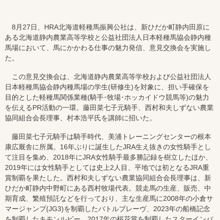
8月27日、HRA北海道軽種馬振興公社は、新ひだか町静内田原に
ある北海道静内農業高等学校と公益社団法人日本軽種馬協会静内種
馬場において、馬にかかわる仕事の魅力発信、意見交換会を実施し
た。
この意見交換会は、北海道静内農業高等学校および公益社団法人
日本軽種馬協会静内種馬場の学生(研修生)を対象に、担い手確保を
目的とした軽種馬関係業種(騎手･牧場･ホッカイドウ競馬等)の魅力
を伝えるPR活動の一環。藤田菜七子元騎手、西村和夫しずない農業
協同組合会長理事、村本浩平氏を講師に招いた。
藤田菜七子元騎手は騎手時代、美浦トレーニングセンターの根本
康広厩舎に所属。16年ぶりに誕生したJRA生え抜きの女性騎手とし
て注目を集め、2018年にJRA女性騎手最多勝記録を樹立したほか、
2019年には女性騎手としては史上2人目、平地では初となるJRA重
賞制覇を果たした。西村和夫しずない農業協同組合会長理事は、新
ひだか町静内中野町にある西村牧場代表。競走馬の生産、販売、中
期育成、繁殖預託などを行っており、主な生産馬に2008年の小倉サ
マージャンプ(JG3)を制覇したバトルブレーヴ、2023年の船橋記念
を制覇したキモンルビー、2017年の桜花賞を制覇したスターインパ