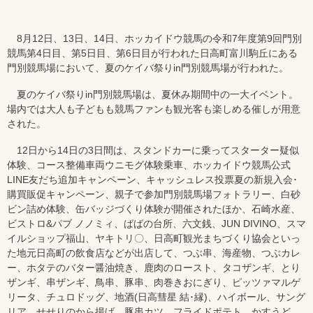
8月12日、13日、14日、ホッカイドウ競馬の令和7年度第9回門別
競馬第4日目、第5日目、第6日目が行われた日高町富川駒丘にある
門別競馬場において、夏のケイバ祭りin門別競馬場が行われた。
夏のケイバ祭りin門別競馬場は、夏休み期間中の一大イベント。
場内では大人も子どもも競馬ファンも観光客も楽しめる催しが用意
された。
12日から14日の3日間は、スタンドカーに乗ってスターター疑似
体験、コース整備車両ウニモグ体験乗車、ホッカイドウ競馬公式
LINE友だち追加キャンペーン、キャッシュレス投票夏の新規入会･
購買販促キャンペーン、親子で参加門別競馬場フォトラリー、白砂
ビン詰め体験、缶バッジづくり体験が開催されたほか、石崎水産、
ビストロ&パブ ノノミィ、ばばの台所、六文銭、JUN DIVINO、スマ
イルショップ福山、ヤキトリ〇、日高町観光まちづくり協会といっ
た地元日高町の飲食店などが出店して、つぶ串、海産物、つぶカレ
ー、ホタテのバター醤油焼き、鹿肉のロースト、タコザンギ、とり
ザンギ、串ザンギ、鳥串、豚串、肉巻きおにぎり、ピッツァマルゲ
リータ、チュロドッグ、地酒(日高彗星 結･縁)、ハイボール、サング
リア、せせりのから揚げ、豚串カツ、フライドポテト、かすうど