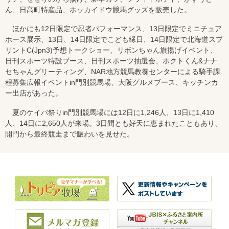
ん、日高町特産品、ホッカイドウ競馬グッズを販売した。
ほかにも12日限定で忍者パフォーマンス、13日限定でミニチュア
ホース展示、13日、14日限定でこども縁日、14日限定で北海道スプ
リントC(Jpn3)予想トークショー、リボンちゃん旗揚げイベント、
日刊スポーツ特設ブース、日刊スポーツ抽選会、ホクトくん&ナナ
セちゃんグリーティング、NAR地方競馬教養センターによる騎手課
程募集広報イベントin門別競馬場、大阪グルメブース、キッチンカ
ー出店があった。
夏のケイバ祭りin門別競馬場には12日に1,246人、13日に1,410
人、14日に2,650人が来場。3日間とも好天に恵まれたこともあり、
開門から最終競走まで賑わいを見せた。