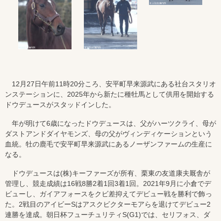
12月27日午前11時20分ころ、安平町早来源武にある社台スタリオ
ンステーションに、2025年から新たに種牡馬として供用を開始する
ドウデュースがスタッドインした。
年が明けて6歳になったドウデュースは、父がハーツクライ、母が
ダストアンドダイヤモンズ、母の父がヴィンディケーションという
血統。牡の鹿毛で安平町早来源武にあるノーザンファームの生産に
なる。
ドウデュースは(株)キーファーズが所有、栗東の友道康夫厩舎が
管理し、競走成績は16戦8勝2着1回3着1回。2021年9月に小倉でデ
ビューし、ガイアフォースをクビ差抑えてデビュー戦を勝利で飾っ
た。2戦目のアイビーSはアスクビクターモアらを退けてデビュー2
連勝を達成。朝日杯フューチュリティS(G1)では、セリフォス、ダ