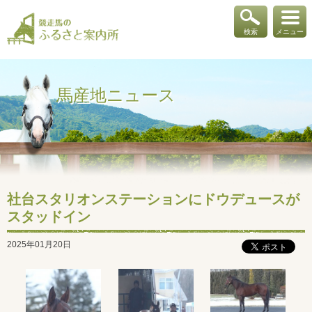
検索
メニュー
馬産地ニュース
社台スタリオンステーションにドウデュースが
スタッドイン
2025年01月20日