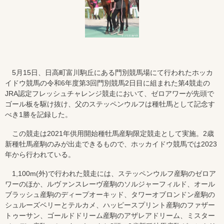
5月15日、日高町富川駒丘にある門別競馬場にて行われたホッカ
イドウ競馬の令和6年度第3回門別競馬2日目に組まれた第4競走の
JRA認定フレッシュチャレンジ競走において、ゼロアワーが先頭で
ゴール板を駆け抜け、父のステッペンウルフは種牡馬として記念す
べき1勝を記録した。
この競走は2021年供用開始種牡馬産駒限定競走として実施。2歳
新種牡馬産駒のみが出走できるもので、ホッカイドウ競馬では2023
年から行われている。
1,100m(外)で行われた競走には、ステッペンウルフ産駒のゼロア
ワーのほか、ルヴァンスレーヴ産駒のソルジャーフィルド、オール
ブラッシュ産駒のディープオーキッド、タワーオブロンドン産駒の
シュルーズベリーとテルカメ、ハッピースプリント産駒のファザー
トゥーサン、ゴールドドリーム産駒のアザレアドリーム、ミスター