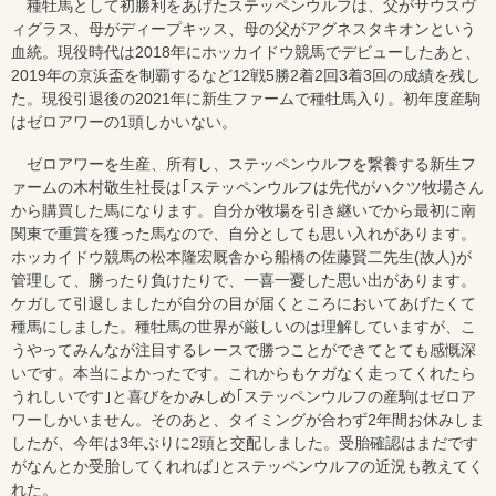
種牡馬として初勝利をあげたステッペンウルフは、父がサウスヴ
ィグラス、母がディープキッス、母の父がアグネスタキオンという
血統。現役時代は2018年にホッカイドウ競馬でデビューしたあと、
2019年の京浜盃を制覇するなど12戦5勝2着2回3着3回の成績を残し
た。現役引退後の2021年に新生ファームで種牡馬入り。初年度産駒
はゼロアワーの1頭しかいない。
ゼロアワーを生産、所有し、ステッペンウルフを繋養する新生フ
ァームの木村敬生社長は｢ステッペンウルフは先代がハクツ牧場さん
から購買した馬になります。自分が牧場を引き継いでから最初に南
関東で重賞を獲った馬なので、自分としても思い入れがあります。
ホッカイドウ競馬の松本隆宏厩舎から船橋の佐藤賢二先生(故人)が
管理して、勝ったり負けたりで、一喜一憂した思い出があります。
ケガして引退しましたが自分の目が届くところにおいてあげたくて
種馬にしました。種牡馬の世界が厳しいのは理解していますが、こ
うやってみんなが注目するレースで勝つことができてとても感慨深
いです。本当によかったです。これからもケガなく走ってくれたら
うれしいです｣と喜びをかみしめ｢ステッペンウルフの産駒はゼロア
ワーしかいません。そのあと、タイミングが合わず2年間お休みしま
したが、今年は3年ぶりに2頭と交配しました。受胎確認はまだです
がなんとか受胎してくれれば｣とステッペンウルフの近況も教えてく
れた。