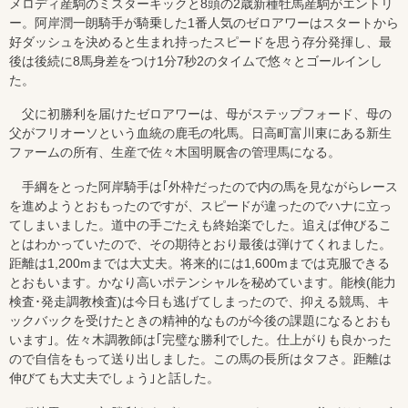
メロディ産駒のミスターキックと8頭の2歳新種牡馬産駒がエントリ
ー。阿岸潤一朗騎手が騎乗した1番人気のゼロアワーはスタートから
好ダッシュを決めると生まれ持ったスピードを思う存分発揮し、最
後は後続に8馬身差をつけ1分7秒2のタイムで悠々とゴールインし
た。
父に初勝利を届けたゼロアワーは、母がステップフォード、母の
父がフリオーソという血統の鹿毛の牝馬。日高町富川東にある新生
ファームの所有、生産で佐々木国明厩舎の管理馬になる。
手綱をとった阿岸騎手は｢外枠だったので内の馬を見ながらレース
を進めようとおもったのですが、スピードが違ったのでハナに立っ
てしまいました。道中の手ごたえも終始楽でした。追えば伸びるこ
とはわかっていたので、その期待とおり最後は弾けてくれました。
距離は1,200mまでは大丈夫。将来的には1,600mまでは克服できる
とおもいます。かなり高いポテンシャルを秘めています。能検(能力
検査･発走調教検査)は今日も逃げてしまったので、抑える競馬、キ
ックバックを受けたときの精神的なものが今後の課題になるとおも
います｣。佐々木調教師は｢完璧な勝利でした。仕上がりも良かった
ので自信をもって送り出しました。この馬の長所はタフさ。距離は
伸びても大丈夫でしょう｣と話した。