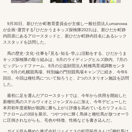
9月30日、新ひだか町教育委員会が主催し一般社団法人umanowa
が企画･運営する｢ひだかうまキッズ探検隊2023｣は、新ひだか町静
内田原にあるアロースタッドと、新ひだか町静内目名にあるレック
ススタッドを訪問した。
馬の歴史･文化･仕事を｢見る･知る･学ぶ｣活動をする、ひだかうま
キッズ探検隊の取り組みは、6月のライディングヒルズ静内、7月の
ビッグレッドファーム、8月の公益財団法人軽種馬育成調教センタ
ー、9月の札幌競馬場、特別編の門別競馬場キャンプに続き、今年6
回目。今回は種牡馬について知ろうと、2つのスタリオン施設を訪問
した。
最初に足を運んだアロースタッドでは、今年から供用を開始した
新種牡馬のステルヴィオとジャンダルムに加え、今年デビューした
本邦初年度産駒が順調に勝ち上がり評価を高めているカリフォルニ
アクロームの3頭を展示。つやつやに輝く馬体と種牡馬が放つオーラ
に圧倒されながらも、毛色や特徴、性格などを書き込んだ。
ガイド役を務めた株式会社ジェイエスの松田拓也さんは｢種牡馬は