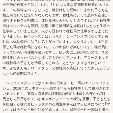
子宮炎の検査を年2回します。9月には大事な定期種畜検査がありま
す。この検査をパスしないと、種付けして翌年に生まれた子どもを
競走馬として登録できなくなります。種牡馬にとって農林水産省が
発行する種畜証明書は、運転免許証みたいなものです｣などと種牡馬
登録のシステムを説明。現場で働く藤田誠副場長は｢もともと生産の
仕事をしていましたが、人から誘われて種牡馬の仕事をするように
なりました。種付シーズンはもちろん、シーズンオフになっても種
牡馬の体調管理には常に気を配っています。スタリオンにいると活
躍した馬が種牡馬になるので、その出会いが楽しいです。種牡馬に
よっていろいろ性格が違いますし、扱い方に正解がないので、その
種牡馬に合ったベストな接し方を心がけています。アロースタッド
の種牡馬の子どもが活躍してくれることがなによりもうれしいで
す。みなさんもアロースタッドの種牡馬を応援してください｣と子ど
もたちの質問に答えた。
レックススタッドでは2010年の日本ダービー馬のエイシンフラッ
シュ、2016年の日本ダービー馬で今年から種牡馬として供用されて
いるマカヒキ、東京大賞典(G1)4連覇の偉業を達成し今年から種牡
馬として供用されているオメガパフュームの3頭を展示。子どもたち
を出迎えた株式会社レックスの石川宣寿さんはマカヒキについて｢マ
カヒキは今年から種付けを開始しました。日本ダービー(G1)を勝っ