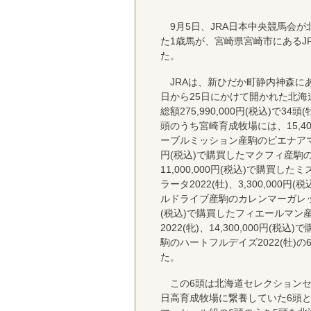
9月5日、JRA日本中央競馬会が
た1歳馬が、宮崎県宮崎市にあるJ
た。
JRAは、新ひだか町静内神森にあ
日から25日にかけて開かれた北
総額275,990,000円(税込)で34
頭のうち宮崎育成牧場には、15,40
ーブルミッション産駒のピエナアマゾン2
円(税込)で購買したマクフィ産駒のビ
11,000,000円(税込)で購買
ラータ2022(牡)、3,300,000
ルドライブ産駒のカレンマーガレット20
(税込)で購買したフィエールマン
2022(牝)、14,300,000円(
駒のハートフルデイズ2022(牡)
た。
この6頭は北海道セレクションセー
日高育成牧場に繋養していた6頭と