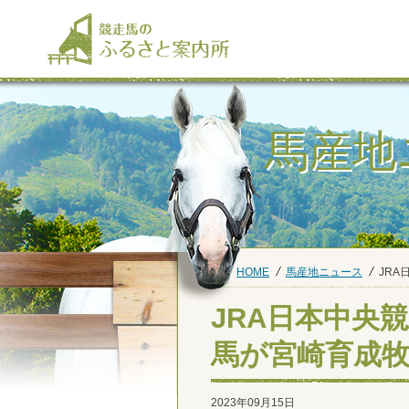
馬産地
HOME
馬産地ニュース
JR
JRA日本中央
馬が宮崎育成
2023年09月15日