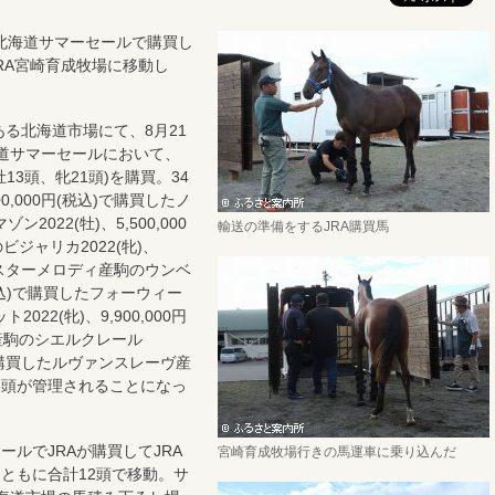
北海道サマーセールで購買し
RA宮崎育成牧場に移動し
る北海道市場にて、8月21
海道サマーセールにおいて、
頭(牡13頭、牝21頭)を購買。34
0,000円(税込)で購買したノ
022(牡)、5,500,000
輸送の準備をするJRA購買馬
ジャリカ2022(牝)、
したミスターメロディ産駒のウンベ
円(税込)で購買したフォーウィー
22(牝)、9,900,000円
産駒のシエルクレール
税込)で購買したルヴァンスレーヴ産
の6頭が管理されることになっ
ルでJRAが購買してJRA
宮崎育成牧場行きの馬運車に乗り込んだ
ともに合計12頭で移動。サ