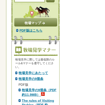
牧場マップ
PDF版はこちら
牧場見学に際しては最低限のル
ール&マナーを遵守してくださ
い。
牧場見学にあたって
牧場見学の9箇条
PDF版
牧場見学の9箇条（PDF
約11.9MB）
The rules of Visiting
Stables（PDF 約