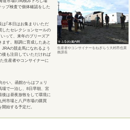
北海道市場の馬積み下ろし場
チップ検査で個体確認をした
は｢本日はお集まりいただ
買したセレクションセールの
ていって、来年のブリーズア
きます。順調に育成したあと
JRAの競走馬になれるよう
生産者やコンサイナーをねぎらう大村昂也業
務課長
の後も注目していただければ
きた生産者やコンサイナーに
向かい、函館からはフェリ
馬場で一泊し、8日早朝、宮
着後は昼夜放牧をして環境に
九州市場と八戸市場の購買
を開始する予定だ。