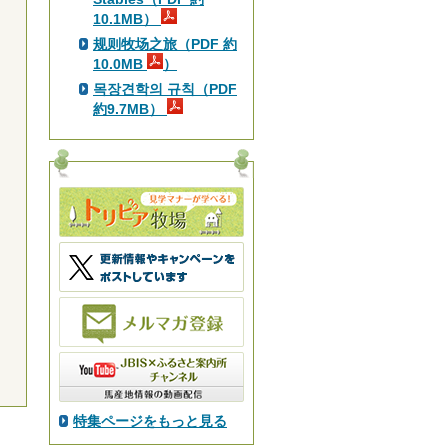
10.1MB）
规则牧场之旅（PDF 約
10.0MB
）
목장견학의 규칙（PDF
約9.7MB）
特集ページをもっと見る