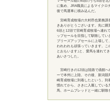
マーセール組の6頭のうち5頭を
に集め、JRA職員によるマイクロ
後で馬運車に積み込んだ。
宮崎育成牧場の大村昂也業務課長
きありがとうございます。先に購
6頭と12頭で宮崎育成牧場へ連れ
ップセールを目指して馴致してい
ブリーズアップセールに上場して、
われわれも頑張っていきます。こ
とおもいます｣と、愛馬を連れて
あいさつした。
宮崎行きの12頭は陸路で函館へ
ーで本州に上陸。その後、新潟競
崎育成牧場に到着したという。到
慣れてから、さきに入厩している
馬、ホームブレッドと一緒に馴致