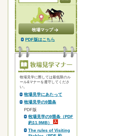
牧場マップ
PDF版はこちら
牧場見学に際しては最低限のル
ール&マナーを遵守してくださ
い。
牧場見学にあたって
牧場見学の9箇条
PDF版
牧場見学の9箇条（PDF
約11.9MB）
The rules of Visiting
Stables（PDF 約