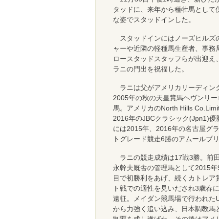
タッドに、来年から種牡馬として
な姿でスタッドインした。
スタッドインにはノーズヒルズ
ャーや近隣の軽種馬生産者、事務局
ロースタッドスタッフらが出迎え
ラニの門出を祝福した。
ラニは父がアメリカリーディン
2005年の秋の天皇賞馬ヘヴンリ
馬。アメリカのNorth Hills Co.
2016年のJBCクラシック(Jpn
には2015年、2016年の名古屋グラ
トグレード競走6勝のアムールブ
ラニの競走成績は17戦3勝。前
永幹夫厩舎の管理馬として2015
目で初勝利をあげ、続くカトレア
ト戦での適性を見いだされ3歳春に
遠征。メイダン競馬場で行われたUA
から力強く追い込み、日本調教馬とし
制覇を成し遂げた。その後はアメ