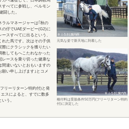
スすべてに参戦し、ベルモン
に健闘した。
ラルマネージャーは｢秋の
仔でUAEダービー(G2)に
レースすべてに出るという、
元気な姿で新天地に到着した
くれた馬です。次はその子供
実際にクラシックを獲りたい
調教してもへこたれなかった
冠レースを乗り切った健康な
は間違いないとおもいますの
お願い申し上げます｣とコメ
フリーリターン特約付)と発
イエスによると、すでに数多
種付料は受胎条件50万円(フリーリターン特約
という。
付)に決定した