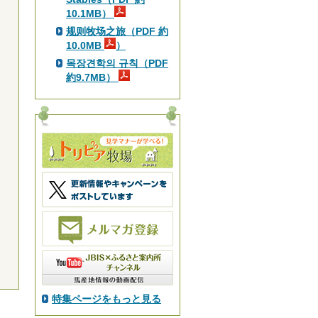
10.1MB）
规则牧场之旅（PDF 約
10.0MB
）
목장견학의 규칙（PDF
約9.7MB）
特集ページをもっと見る