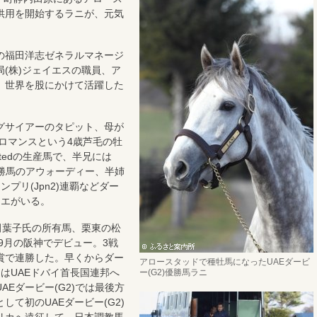
供用を開始するラニが、元気
の福田洋志ゼネラルマネージ
(株)ジェイエスの職員、ア
、世界を股にかけて活躍した
グサイアーのタピット、母が
ーロマンスという4歳芦毛の牡
Limitedの生産馬で、半兄には
1)優勝馬のアウォーディー、半姉
ンプリ(Jpn2)連覇などダー
リエがいる。
田葉子氏の所有馬、栗東の松
年9月の阪神でデビュー。3戦
賞で連勝した。早くからダー
アロースタッドで種牡馬になったUAEダービ
はUAEドバイ首長国連邦へ
ー(G2)優勝馬ラニ
Eダービー(G2)では最後方
て初のUAEダービー(G2)
リカへ遠征して、日本調教馬