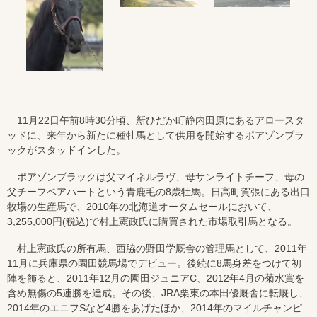
11月22日午前8時30分頃、新ひだか町静内田原にあるアロースタ
ッドに、来年から新たに種牡馬として供用を開始するポアゾンブラ
ックがスタッドインした。
ポアゾンブラックは父マイネルラヴ、母サンライトチーフ、母の
父チーフベアハートという青鹿毛の8歳牡馬。日高町賀張にある出口
牧場の生産馬で、2010年の北海道オータムセールにおいて、
3,255,000円(税込)で村上憲政氏に購買された市場取引馬となる。
村上憲政氏の所有馬、西脇の野田学厩舎の管理馬として、2011年
11月に兵庫県の園田競馬場でデビュー。後続に8馬身差をつけて初
陣を飾ると、2011年12月の園田ジュニアC、2012年4月の菊水賞を
含め無傷の5連勝を達成。その後、JRA栗東の本田優厩舎に転厩し、
2014年のエニフSなど4勝をあげたほか、2014年のマイルチャンピ