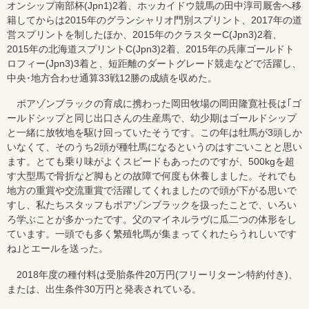
オンシップ南部杯(Jpn1)2着、ホッカイドウ競馬の田中淳司厩舎へ移
籍してからは2015年のグランシャリオ門別スプリント、2017年の道
営スプリントを制したほか、2015年のクラスターC(Jpn3)2着、
2015年の北海道スプリントC(Jpn3)2着、2015年の兵庫ゴールドト
ロフィー(Jpn3)3着と、短距離のダートグレード競走などで活躍し、
中央･地方合わせ通算33戦12勝の成績を収めた。
ポアゾンブラックの育成に携わった岡田牧場の岡田隆寛社長は｢ゴ
ールドシップと同じ出口さんの生産馬で、幼少期はゴールドシップ
と一緒に放牧地を駆け回っていたそうです。この年は牡馬が3頭しか
いなくて、そのうち2頭が種牡馬になるというのはすごいことと思い
ます。とても乗り味がよくスピードもあったのですが、500kgを超
す大型馬で骨折など脚もとの故障で何度も休養しました。それでも
地方の重賞や交流重賞で活躍してくれましたので頭が下がる思いで
すし、私たちスタッフもポアゾンブラックを扱ったことで、いろい
ろ学ぶことが多かったです。父のマイネルラヴに瓜二つの体形をし
ています。一頭でも多く繁殖牝馬が集まってくれたらうれしいです
ね｣とエールを送った。
2018年度の種付料は受胎条件20万円(フリーリターン特約付き)、
または、出生条件30万円と発表されている。