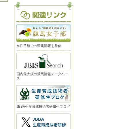
女性目線での競馬情報を発信
国内最大級の競馬情報データベー
ス
JBBA生産育成技術者研修生ブログ