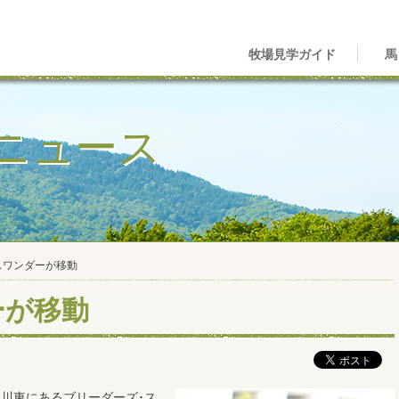
牧場見学ガイド
馬
ニュース
スワンダーが移動
ーが移動
富川東にあるブリーダーズ･ス