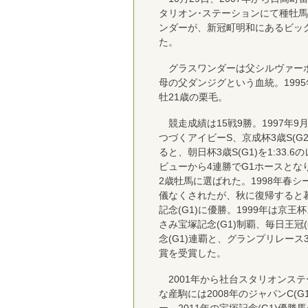
タリオン･ステーションにて種牡
ンダーが、新冠町明和にあるビッ
た。
グラスワンダーは父シルヴァー
母の父ダンジグという血統。199
牡21歳の栗毛。
競走成績は15戦9勝。1997年
つづくアイビーS、京成杯3歳S(G
ると、朝日杯3歳S(G1)を1:33
ビューから4連勝でG1ホースとな
2歳牡馬に選ばれた。1998年春
儀なくされたが、秋に復帰すると
記念(G1)に優勝。1999年は京王
さみ宝塚記念(G1)制覇、毎日王冠
念(G1)連覇と、グランプリレース
賞を受賞した。
2001年から社台スタリオンス
な産駒には2008年のジャパンC(
ー、2011年の宝塚記念(G1)優勝