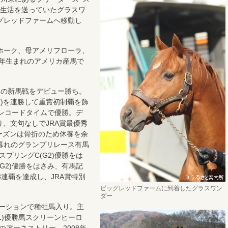
馬生活を送っていたグラスワ
グレッドファームへ移動し
ホーク、母アメリフローラ、
5年生まれのアメリカ産馬で
9月の新馬戦をデビュー勝ち。
2)を連勝して重賞初制覇を飾
.6のレコードタイムで優勝。デ
り、文句なしでJRA賞最優秀
シーズンは骨折のため休養を余
暮れのグランプリレース有馬
杯スプリングC(G2)優勝をは
(G2)優勝をはさみ、有馬記
3連覇を達成し、JRA賞特別
ビッグレッドファームに到着したグラスワン
ダー
テーションで種牡馬入り。主
G1)優勝馬スクリーンヒーロ
馬のアーネストリー、2008年