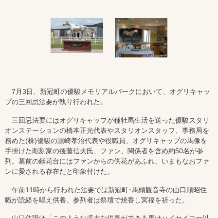
7月3日、新冠町の優駿メモリアルパークにおいて、オグリキャッ
プの三回忌法要が執り行われた。
三回忌法要にはオグリキャップが種牡馬生活を送った優駿スタリ
オンステーションの橋本正光代表やスタリオンスタッフ、事務局を
務めた(株)優駿の須崎孝治代表や役職員、オグリキャップの馬像を
手掛けた彫刻家の後藤信夫氏、ファン、関係者を含め約50名が参
列。墓前の献花台にはファンからの供花があふれ、いまもなおファ
ンに愛される存在だと印象付けた。
午前11時から行われた法要では新冠町･馬頭観音寺の山口順昭住
職が読経を唱え供養。参列者は祭壇で焼香し冥福を祈った。