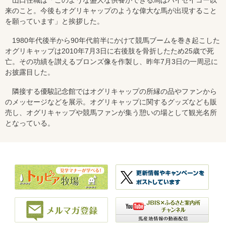
山口住職は「このような盛大な供養ができる馬はハイセイコー以
来のこと。今後もオグリキャップのような偉大な馬が出現すること
を願っています」と挨拶した。
1980年代後半から90年代前半にかけて競馬ブームを巻き起こした
オグリキャップは2010年7月3日に右後肢を骨折したため25歳で死
亡。その功績を讃えるブロンズ像を作製し、昨年7月3日の一周忌に
お披露目した。
隣接する優駿記念館ではオグリキャップの所縁の品やファンから
のメッセージなどを展示。オグリキャップに関するグッズなども販
売し、オグリキャップや競馬ファンが集う憩いの場として観光名所
となっている。