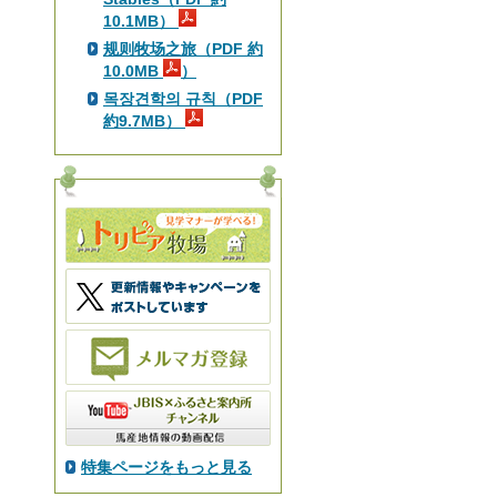
10.1MB）
规则牧场之旅（PDF 約
10.0MB
）
목장견학의 규칙（PDF
約9.7MB）
特集ページをもっと見る