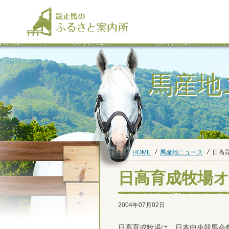
馬産地
HOME
馬産地ニュース
日高
日高育成牧場
2004年07月02日
日高育成牧場は、日本中央競馬会創