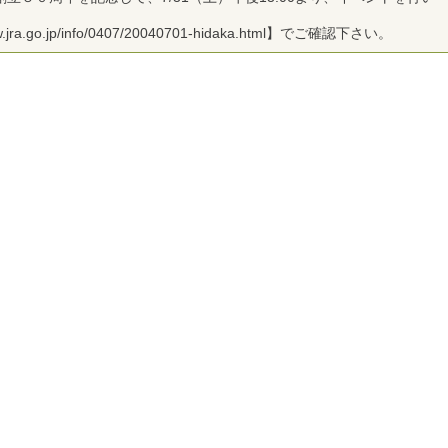
.go.jp/info/0407/20040701-hidaka.html】でご確認下さい。