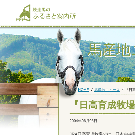
馬産地
HOME
馬産地ニュース
『日
『日高育成牧
2004年06月08日
JRA日高育成牧場では、日本中央