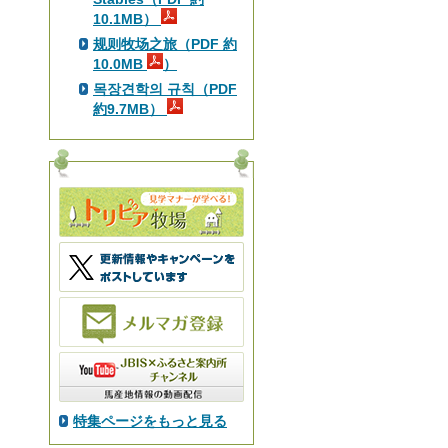
10.1MB）
规则牧场之旅（PDF 約
10.0MB
）
목장견학의 규칙（PDF
約9.7MB）
特集ページをもっと見る