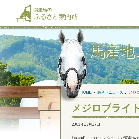
馬産地
HOME
馬産地ニュース
メジ
メジロブライ
2003年11月17日
静内町・アロースタッドで繋養さ