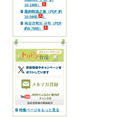
10.1MB）
规则牧场之旅（PDF 約
10.0MB
）
목장견학의 규칙（PDF
約9.7MB）
特集ページをもっと見る