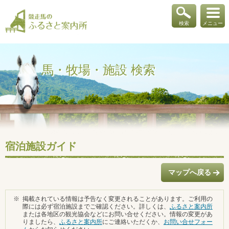
検索
メニュー
馬・牧場・施設 検索
宿泊施設ガイド
マップへ戻る
※
掲載されている情報は予告なく変更されることがあります。ご利用の
際には必ず宿泊施設までご確認ください。詳しくは、
ふるさと案内所
または各地区の観光協会などにお問い合せください。情報の変更があ
りましたら、
ふるさと案内所
にご連絡いただくか、
お問い合せフォー