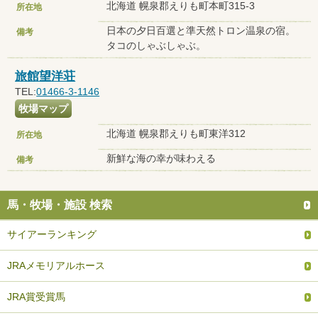
北海道 幌泉郡えりも町本町315-3
所在地
日本の夕日百選と準天然トロン温泉の宿。
備考
タコのしゃぶしゃぶ。
旅館望洋荘
TEL:
01466-3-1146
牧場マップ
北海道 幌泉郡えりも町東洋312
所在地
新鮮な海の幸が味わえる
備考
馬・牧場・施設 検索
サイアーランキング
JRAメモリアルホース
JRA賞受賞馬