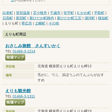
ム
からお知らせください。
白老町
|
登別温泉
|
苫小牧市
|
千歳市
|
安平町
|
むかわ町
|
平取町
|
日高町
|
新冠町
|
新ひだか町静内
|
新ひだか町三石
|
浦河町
|
様似町
| えりも町 |
帯広市
|
士幌町
|
その他
えりも町周辺
おさしみ旅館 さんすいかく
TEL:
01466-3-1214
牧場マップ
北海道 幌泉郡えりも町えりも岬13
所在地
毛がに、ウニ、浜ぼうふのてんぷらがおす
備考
すめ
えりも観光館
TEL:
01466-3-1311
牧場マップ
北海道 幌泉郡えりも町えりも岬19
所在地