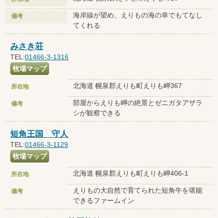
海岸線が望め、えりもの海の幸でもてなし
備考
てくれる
みさき荘
TEL:
01466-3-1316
牧場マップ
北海道 幌泉郡えりも町えりも岬367
所在地
部屋からえりも岬の絶景とゼニガタアザラ
備考
シが観察できる
短角王国 守人
TEL:
01466-3-1129
牧場マップ
北海道 幌泉郡えりも町えりも岬406-1
所在地
えりもの大自然で育てられた短角牛を堪能
備考
できるファームイン