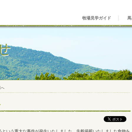
牧場見学ガイド
馬
せ
様へ
へ
という重大な事件が発生いたしました。先般掲載いたしました食物を