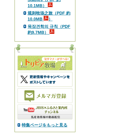
10.1MB）
规则牧场之旅（PDF 約
10.0MB
）
목장견학의 규칙（PDF
約9.7MB）
特集ページをもっと見る