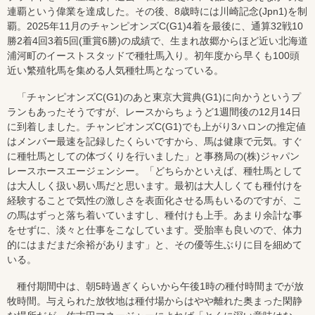
連覇という偉業を達成した。その後、8歳時には川崎記念(Jpn1)を制
覇。2025年11月のチャンピオンズC(G1)4着を最後に、通算32戦10
勝2着4回3着5回(重賞6勝)の成績で、生まれ故郷からほど近い北海道
浦河町のイーストスタッドで種牡馬入り。初年度から早くも100頭
近い繁殖牝馬を集める人気種牡馬となっている。
「チャンピオンズC(G1)のあと東京大賞典(G1)に向かうというプ
ランもあったそうですが、レースからちょうど1週間後の12月14日
に到着しました。チャンピオンズC(G1)でも上がり3ハロンの推定値
はメンバー最速を記録したくらいですから、馬は健康で元気。すぐ
に種牡馬としての体づくりを行いました」と事務局の(株)ジャパン
レースホースエージェンシー。「どちらかといえば、種牡馬として
は大人しく扱い易い馬だと思います。最初は大人しくても種付けを
経験することで気性の激しさを表面化させる馬もいるのですが、こ
の馬はずっと落ち着いていますし、種付けも上手。あまり余計な事
をせずに、淡々と仕事をこなしています。受胎率も良いので、体力
的にはまだまだ余裕があります」と、その優等生ぶりに目を細めて
いる。
種付期間中は、朝5時過ぎくらいから午後1時の種付時間までが放
牧時間。与えられた放牧地は種付場からはやや離れた奥まった閑静