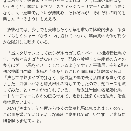
な場所だが、佐古田マネージャーによれば「とくに深い意味はな
い」そうだ。隣にいるマジェスティックウォリアーとの相性も悪く
なく、良い意味でお互いが無関心。それぞれが、それぞれの時間を
楽しんでいるようにも見える。
放牧地では、少しでも美味しそうな草を求めて比較的歩き回るタ
イプらしくシャープなラインは崩れていない。筋肉質の馬体が穏や
かな陽射しに映えている。
「当スタリオンとしてはシゲルカガに続くパイロの後継種牡馬で
す。当然と言えば当然なのですが、配合を希望する生産者の方々の
多くはダート馬をイメージしているようです」と事務局。今年2月の
初お披露目の際、本馬と苦楽をともにした岡田稲男調教師からは
「決して早熟タイプではなく、晩成型の馬で長く活躍する事ができ
ました。力強いバネと勝負根性の持ち主でしたので、芝コースを試
してみた」とエールが贈られている。「母系は米国の名繁殖牝馬コ
ートリーディーにさかのぼる母系で、近親には多くの活躍馬、活躍
種牡馬がいます。
おかげさまで、初年度から多くの繁殖牝馬に恵まれましたので、
この血を繋いでいけるような産駒に恵まれて欲しいです」と期待に
胸を膨らませている。