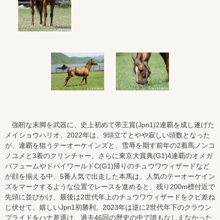
強靭な末脚を武器に、史上初めて帝王賞(Jpn1)2連覇を成し遂げた
メイショウハリオ。2022年は、9頭立てとやや寂しい頭数となった
が、連覇を狙うテーオーケインズと、雪辱を期す前年の2着馬ノンコ
ノユメと3着のクリンチャー。さらに東京大賞典(G1)4連覇のオメガ
パフュームやドバイワールドC(G1)帰りのチュウワウィザードなど
が顔を揃える中、5番人気で出走した本馬は、人気のテーオーケイン
ズをマークするような位置でレースを進めると、残り200m標付近で
先頭に並びかけ、最後は2世代年上のチュウワウィザードをクビ差ね
じ伏せて、嬉しいJpn1初勝利。2023年は逆に2世代年下のクラウン
プライドをハナ差退け、過去46回の歴史の中で誰もなしえなかった