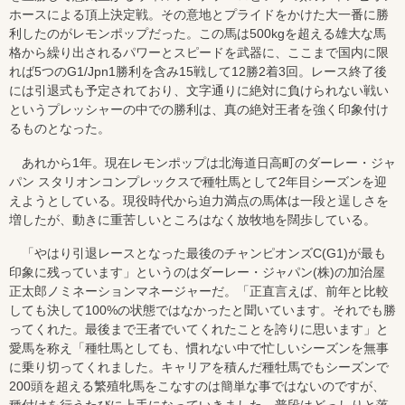
ホースによる頂上決定戦。その意地とプライドをかけた大一番に勝
利したのがレモンポップだった。この馬は500kgを超える雄大な馬
格から繰り出されるパワーとスピードを武器に、ここまで国内に限
れば5つのG1/Jpn1勝利を含み15戦して12勝2着3回。レース終了後
には引退式も予定されており、文字通りに絶対に負けられない戦い
というプレッシャーの中での勝利は、真の絶対王者を強く印象付け
るものとなった。
あれから1年。現在レモンポップは北海道日高町のダーレー・ジャ
パン スタリオンコンプレックスで種牡馬として2年目シーズンを迎
えようとしている。現役時代から迫力満点の馬体は一段と逞しさを
増したが、動きに重苦しいところはなく放牧地を闊歩している。
「やはり引退レースとなった最後のチャンピオンズC(G1)が最も
印象に残っています」というのはダーレー・ジャパン(株)の加治屋
正太郎ノミネーションマネージャーだ。「正直言えば、前年と比較
しても決して100%の状態ではなかったと聞いています。それでも勝
ってくれた。最後まで王者でいてくれたことを誇りに思います」と
愛馬を称え「種牡馬としても、慣れない中で忙しいシーズンを無事
に乗り切ってくれました。キャリアを積んだ種牡馬でもシーズンで
200頭を超える繁殖牝馬をこなすのは簡単な事ではないのですが、