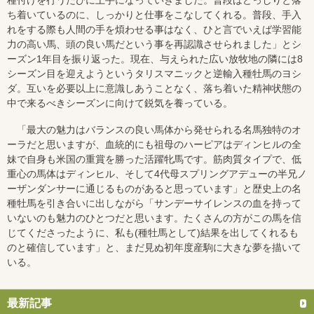
種付けを行うたびに上手になっていきました。普段はどっしりと落
ち着いているのに、しっかりと仕事をこなしてくれる。普段、手入
れをする際も人間の手を煩わせる事はなく、ひと言でいえば学習能
力の高い馬、頭の良い馬だという事を再認識させられました」とシ
ーズン1年目を振り返った。現在、与えられた広い放牧地の隣には8
シーズン目を迎えようというタリスマニックと逆輸入種牡馬のヨシ
ダ。互いを必要以上に意識しあうことなく、落ち着いた精神状態の
中で来るべきシーズンに向けて鋭気を養っている。
「最大の魅力はバランスの良い馬体から発せられる名馬独特のオ
ーラだと思いますが、血統的にも祖母のハーピアはディンヒルの全
妹で自身も米国の重賞を勝った活躍牝馬です。筋肉質タイプで、低
重心の馬体はディンヒル、そして4代母スプリングアデューの半兄ノ
ーザンダンサーに通じるものがあると思っています」と歴史上の名
種牡馬を引き合いに出しながら「サンデーサイレンスの血を持って
いないのも魅力のひとつだと思います。たくさんの方がこの馬を信
じてくださったように、私も(種牡馬として)結果を出してくれるも
のと確信しています」と、まだ見ぬ初年度産駒に大きな夢を描いて
いる。
最新記事