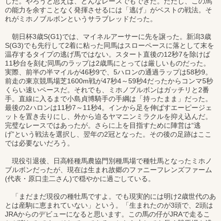
した。やろうと思えば、どんなレースでもできた。ただし、この馬
の能力を余すことなく発揮させるには「逃げ」がベストの戦法。そ
れがミホノブルボンというサラブレッドだった。
朝日杯3歳S(G1)では、マイネルアーサーに先を譲った。新潟3歳
S(G3)でも先行して2着に粘った同馬はスローペースに落として末を
温存するタイプの逃げ馬ではない。スタート直後の12秒7を除けば
11秒台を刻む同馬のラップは2歳馬にとっては厳しいものだった。
実際、前半の半マイルが46秒9で、5ハロンの通過ラップは58秒9。
前走の東京競馬場芝1600m戦が47秒4～59秒4だったからコンマ5秒
くらい速いペースだ。それでも、ミホノブルボンはガッチリと2番
手。直線に入るまで小島貞博騎手の手綱は「持ったまま」だった。
最後の2ハロンは11秒7～11秒4。インから足を伸ばすエーピージェ
ットを置き去りにし、外から迫るヤマニンミラクルを抑え込んだ。
完璧なレースではあったが。さらに上を目指すために陣営は“逃
げ”という戦法を選択し、翌年の2冠となった。その後の足跡はここ
では必要ないだろう。
現役引退後、日高軽種馬農協門別種馬場で種牡馬となったミホノ
ブルボンだったが、現在は生まれ故郷のファニーフレンズファーム
(代表・原口圭二さん)で穏やかに過ごしている。
「まだまだ現役の種牡馬ですよ。でも現実的には明け2歳世代のあ
とは産駒に恵まれていない」という。「生まれたのが3頭で、2頭は
JRAからのデビューになると思います。この馬の仔がJRAで走るこ