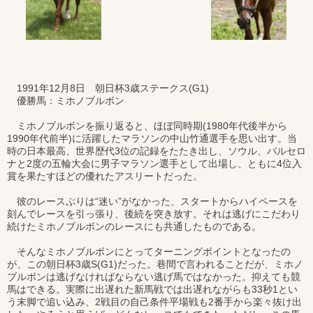
1991年12月8日 朝日杯3歳ステークス(G1)
優勝馬：ミホノブルボン
ミホノブルボンを振り返ると、ほぼ同時期(1980年代後半から
1990年代前半)に活躍したマラソンの中山竹通選手を思い出す。当
時の日本最高、世界歴代3位の記録をたたき出し、ソウル、バルセロ
ナと2度の五輪大会に男子マラソン選手として出場し、ともに4位入
賞を果たすほどの優れたアスリートだった。
彼のレースぶりは“迷い”がなかった、スタートからハイペースを
刻んでレースを引っ張り、後続を突き放す。それは逃げにこだわり
続けたミホノブルボンのレースにも共通したものである。
そんなミホノブルボンにとってターニングポイントとなったの
が、この朝日杯3歳S(G1)だった。巷間で言われることだが、ミホノ
ブルボンは逃げなければならない逃げ馬ではなかった。抑えても競
馬はできる。実際に出遅れた新馬戦では出遅れながらも33秒1とい
う末脚で追い込み、2戦目の自己条件平場戦も2番手から楽々抜け出